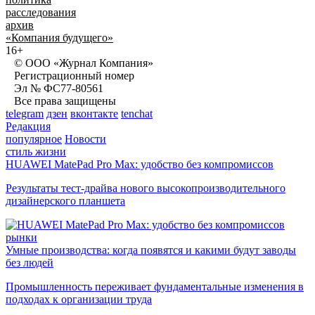
расследования
архив
«Компания будущего»
16+
© ООО «Журнал Компания»
Регистрационный номер
Эл № ФС77-80561
Все права защищены
telegram
дзен
вконтакте
tenchat
Редакция
популярное
Новости
стиль жизни
HUAWEI MatePad Pro Max: удобство без компромиссов
Результаты тест-драйва нового высокопроизводительного
дизайнерского планшета
рынки
Умные производства: когда появятся и какими будут заводы
без людей
Промышленность переживает фундаментальные изменения в
подходах к организации труда