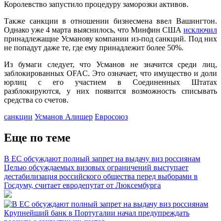
Королевство запустило процедуру заморозки активов.
Также санкции в отношении бизнесмена ввел Вашингтон.
Однако уже 4 марта выяснилось, что Минфин США
исключил
принадлежащие Усманову компании из-под санкций. Под них
не попадут даже те, где ему принадлежит более 50%.
Из бумаги следует, что Усманов не значится среди лиц,
заблокированных OFAC. Это означает, что имущество и доли
юрлиц с его участием в Соединенных Штатах
разблокируются, у них появится возможность списывать
средства со счетов.
санкции
Усманов Алишер
Евросоюз
Еще по теме
В ЕС обсуждают полный запрет на выдачу виз россиянам
Целью обсуждаемых визовых ограничений выступает
дестабилизация российского общества перед выборами в
Госдуму, считает евродепутат от Люксембурга
Крупнейший банк в Португалии начал предупреждать