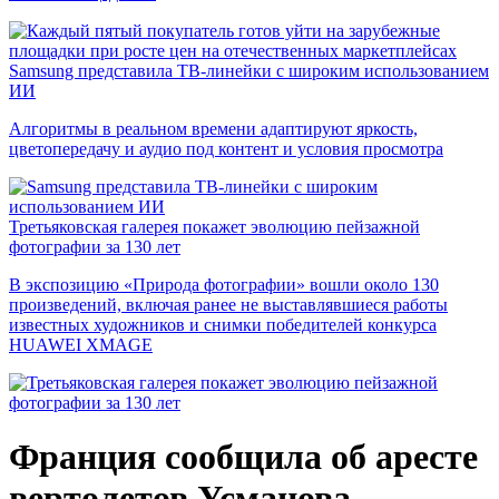
Samsung представила ТВ-линейки с широким использованием
ИИ
Алгоритмы в реальном времени адаптируют яркость,
цветопередачу и аудио под контент и условия просмотра
Третьяковская галерея покажет эволюцию пейзажной
фотографии за 130 лет
В экспозицию «Природа фотографии» вошли около 130
произведений, включая ранее не выставлявшиеся работы
известных художников и снимки победителей конкурса
HUAWEI XMAGE
Франция сообщила об аресте
вертолетов Усманова