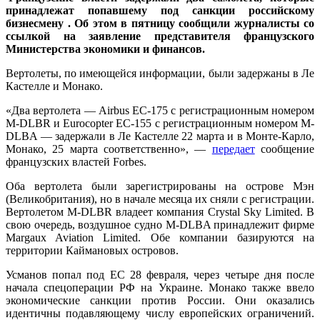
принадлежат попавшему под санкции российскому
бизнесмену . Об этом в пятницу сообщили журналисты со
ссылкой на заявление представителя французского
Министерства экономики и финансов.
Вертолеты, по имеющейся информации, были задержаны в Ле
Кастелле и Монако.
«Два вертолета — Airbus EC-175 с регистрационным номером
M-DLBR и Eurocopter EC-155 с регистрационным номером M-
DLBA — задержали в Ле Кастелле 22 марта и в Монте-Карло,
Монако, 25 марта соответственно», —
передает
сообщение
французских властей Forbes.
Оба вертолета были зарегистрированы на острове Мэн
(Великобритания), но в начале месяца их сняли с регистрации.
Вертолетом M-DLBR владеет компания Crystal Sky Limited. В
свою очередь, воздушное судно M-DLBA принадлежит фирме
Margaux Aviation Limited. Обе компании базируются на
территории Каймановых островов.
Усманов попал под ЕС 28 февраля, через четыре дня после
начала спецоперации РФ на Украине. Монако также ввело
экономические санкции против России. Они оказались
идентичны подавляющему числу европейских ограничений.