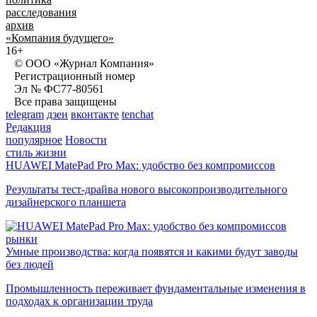
расследования
архив
«Компания будущего»
16+
© ООО «Журнал Компания»
Регистрационный номер
Эл № ФС77-80561
Все права защищены
telegram
дзен
вконтакте
tenchat
Редакция
популярное
Новости
стиль жизни
HUAWEI MatePad Pro Max: удобство без компромиссов
Результаты тест-драйва нового высокопроизводительного
дизайнерского планшета
рынки
Умные производства: когда появятся и какими будут заводы
без людей
Промышленность переживает фундаментальные изменения в
подходах к организации труда