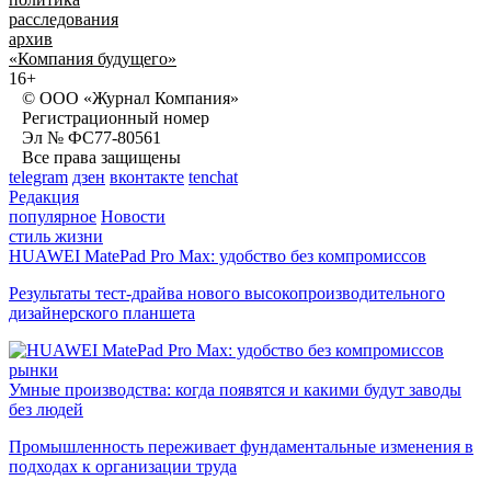
расследования
архив
«Компания будущего»
16+
© ООО «Журнал Компания»
Регистрационный номер
Эл № ФС77-80561
Все права защищены
telegram
дзен
вконтакте
tenchat
Редакция
популярное
Новости
стиль жизни
HUAWEI MatePad Pro Max: удобство без компромиссов
Результаты тест-драйва нового высокопроизводительного
дизайнерского планшета
рынки
Умные производства: когда появятся и какими будут заводы
без людей
Промышленность переживает фундаментальные изменения в
подходах к организации труда