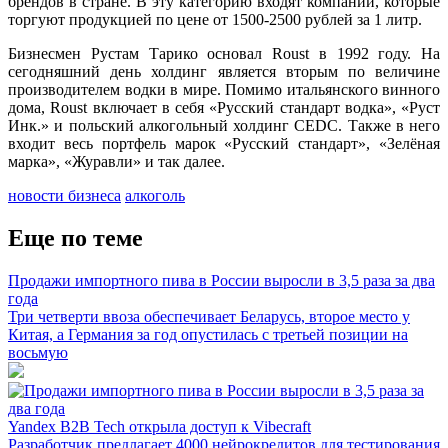
брендов в стране. В эту категорию входят компании, которые
торгуют продукцией по цене от 1500-2500 рублей за 1 литр.
Бизнесмен Рустам Тарико основал Roust в 1992 году. На
сегодняшний день холдинг является вторым по величине
производителем водки в мире. Помимо итальянского винного
дома, Roust включает в себя «Русский стандарт водка», «Руст
Инк.» и польский алкогольный холдинг CEDC. Также в него
входит весь портфель марок «Русский стандарт», «Зелёная
марка», «Журавли» и так далее.
новости бизнеса
алкоголь
Еще по теме
Продажи импортного пива в России выросли в 3,5 раза за два
года
Три четверти ввоза обеспечивает Беларусь, второе место у
Китая, а Германия за год опустилась с третьей позиции на
восьмую
Yandex B2B Tech открыла доступ к Vibecraft
Разработчик предлагает 4000 нейрокредитов для тестирования