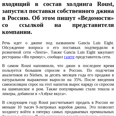
входящий в состав холдинга Roust,
запустил поставки собственного джина
в Россию. Об этом пишут «Ведомости»
со ссылкой на представителя
компании.
Речь идет о джине под названием Gancia Luis Eight.
Обсуждение вопроса о его поставках подтвердили в
розничной сети «Лента». Также Gancia Luis Eight закупают
рестораны «Ян примус», сообщил
газете
представитель сети.
В самом Roust напомнили, что джин в последнее время
пользуется большим спросом в России. По подсчетам
аналитиков из Nielsen, за десять месяцев года его продажи в
натуральном выражении выросли на 35%. После введения
самоизоляции спрос на этот напиток вырос наряду со спросом
на шампанское и ром. Также популярными стали текила и
ликеры, добавили в «Азбуке вкуса».
В следующем году Roust рассчитывает продать в России не
меньше 10 тысяч 9-литровых коробов джина. Это позволит
холдингу войти в пятерку самых продаваемых премиальных