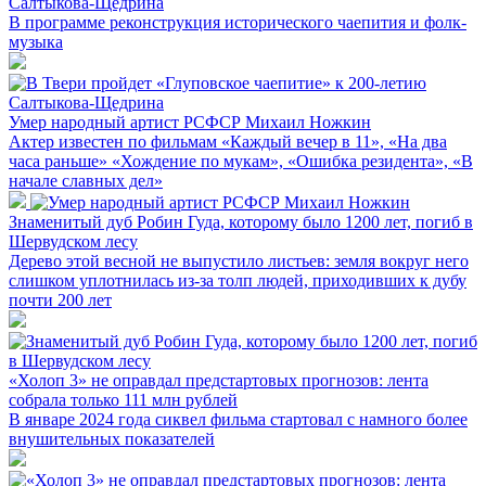
Салтыкова-Щедрина
В программе реконструкция исторического чаепития и фолк-
музыка
Умер народный артист РСФСР Михаил Ножкин
Актер известен по фильмам «Каждый вечер в 11», «На два
часа раньше» «Хождение по мукам», «Ошибка резидента», «В
начале славных дел»
Знаменитый дуб Робин Гуда, которому было 1200 лет, погиб в
Шервудском лесу
Дерево этой весной не выпустило листьев: земля вокруг него
слишком уплотнилась из-за толп людей, приходивших к дубу
почти 200 лет
«Холоп 3» не оправдал предстартовых прогнозов: лента
собрала только 111 млн рублей
В январе 2024 года сиквел фильма стартовал с намного более
внушительных показателей