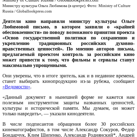
Министру культуры Ольга Любимова (в центре). Фото: Ministry of Culture
Russia / Globallookpress.com
Деятели кино направили министру культуры Ольге
Любимовой письмо, в котором заявили о «крайней
обеспокоенности» по поводу возможного принятия проекта
«Основ государственной политики по сохранению и
укреплению традиционных российских духовно-
нравственных ценностей». По мнению авторов письма,
предлагаемый проектом контроль за российским кино
может привести к тому, что фильмы и сериалы станут
максимально упрощенными.
Они уверены, что в итоге зритель, как и в недавние времена,
станет выбирать кинопродукцию из-за рубежа, сообщают
«Ведомости»
.
«Данный документ в нынешней форме не кажется нам
полезным инструментом защиты названных ценностей,
культуры и исторической памяти. Мы думаем, он может
только навредить», — указали кинодеятели.
В числе подписантов обращения более 30 российских
кинематографистов, в том числе Александр Сокуров, Федор
Бондарчук, Клим Шипенко, Александр Роднянский*, Андрей