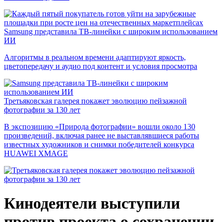
Samsung представила ТВ-линейки с широким использованием
ИИ
Алгоритмы в реальном времени адаптируют яркость,
цветопередачу и аудио под контент и условия просмотра
Третьяковская галерея покажет эволюцию пейзажной
фотографии за 130 лет
В экспозицию «Природа фотографии» вошли около 130
произведений, включая ранее не выставлявшиеся работы
известных художников и снимки победителей конкурса
HUAWEI XMAGE
Кинодеятели выступили
против проекта о сохранении