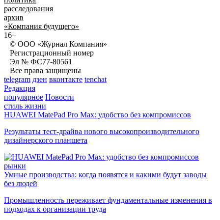
расследования
архив
«Компания будущего»
16+
© ООО «Журнал Компания»
Регистрационный номер
Эл № ФС77-80561
Все права защищены
telegram
дзен
вконтакте
tenchat
Редакция
популярное
Новости
стиль жизни
HUAWEI MatePad Pro Max: удобство без компромиссов
Результаты тест-драйва нового высокопроизводительного
дизайнерского планшета
рынки
Умные производства: когда появятся и какими будут заводы
без людей
Промышленность переживает фундаментальные изменения в
подходах к организации труда