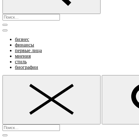
бизнес
финансы
первые лица
мнения
стиль
биографии