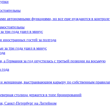
остоятельны
ыми автономными функциями, но все еще нуждаются в контроле
за три года ушел в минус
лн иностранных гостей за полгода
ода
я, а Германия за год опустилась с третьей позиции на восьмую
 и женщинам, выстраивающим карьеру по собственным правила
Северная столица держится в топе бронирований
ня, Санкт-Петербург на Литейном