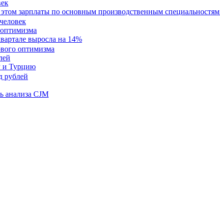
век
при этом зарплаты по основным производственным специальностям
 оптимизма
квартале выросла на 14%
лей
Р и Турцию
ль анализа CJM