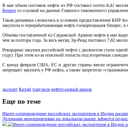
В мае объем поставок нефти из РФ составил почти 8,42 милли
Reuters
со ссылкой на данные Главного таможенного управлени
Такая динамика сложилась в условиях предоставления КНР бо
закупила и перерабатывающая нефть госкорпорация Sinopec, и г
Объемы поставленной из Саудовской Аравии нефти в мае выросл
чем за полтора года. За весь месяц Эр-Рияд поставил 7,82 милл
Рекордные закупки российской нефти с дисконтом стали одной
году). При этом из-за опасений попасть под вторичные санкци
С конца февраля США, ЕС и другие страны ввели ограничите
запрещает закупать у РФ нефть, а также запретили «страховани
экспорт
Китай
торговля
нефтегазовый рынок
Еще по теме
Ивент-сопровождение российских экспортеров в Индии расши
Деловыми мероприятиями на локальном рынке займется подраз