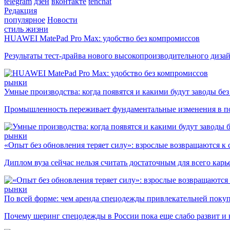
telegram
дзен
вконтакте
tenchat
Редакция
популярное
Новости
стиль жизни
HUAWEI MatePad Pro Max: удобство без компромиссов
Результаты тест-драйва нового высокопроизводительного диза
рынки
Умные производства: когда появятся и какими будут заводы бе
Промышленность переживает фундаментальные изменения в по
рынки
«Опыт без обновления теряет силу»: взрослые возвращаются к
Диплом вуза сейчас нельзя считать достаточным для всего кар
рынки
По всей форме: чем аренда спецодежды привлекательней поку
Почему шеринг спецодежды в России пока еще слабо развит и 