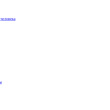
 человека
м