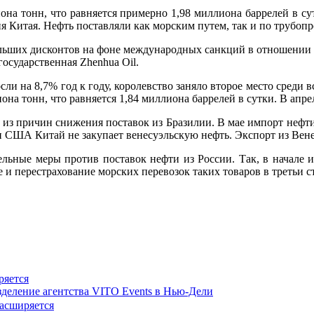
она тонн, что равняется примерно 1,98 миллиона баррелей в сут
я Китая. Нефть поставляли как морским путем, так и по трубоп
льших дисконтов на фоне международных санкций в отношении по
осударственная Zhenhua Oil.
и на 8,7% год к году, королевство заняло второе место среди 
иона тонн, что равняется 1,84 миллиона баррелей в сутки. В апр
 из причин снижения поставок из Бразилии. В мае импорт нефти 
и США Китай не закупает венесуэльскую нефть. Экспорт из Вене
льные меры против поставок нефти из России. Так, в начале и
е и перестрахование морских перевозок таких товаров в третьи с
ряется
деление агентства VITO Events в Нью-Дели