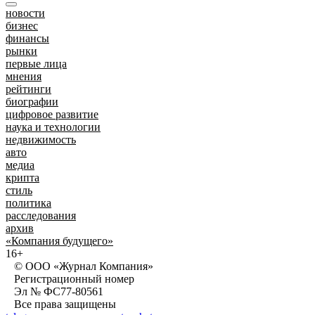
новости
бизнес
финансы
рынки
первые лица
мнения
рейтинги
биографии
цифровое развитие
наука и технологии
недвижимость
авто
медиа
крипта
стиль
политика
расследования
архив
«Компания будущего»
16+
© ООО «Журнал Компания»
Регистрационный номер
Эл № ФС77-80561
Все права защищены