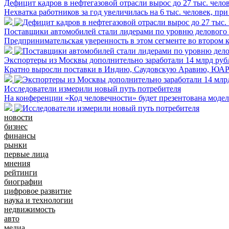
Дефицит кадров в нефтегазовой отрасли вырос до 27 тыс. чело
Нехватка работников за год увеличилась на 6 тыс. человек, 
Поставщики автомобилей стали лидерами по уровню делового
Предпринимательская уверенность в этом сегменте во втором 
Экспортеры из Москвы дополнительно заработали 14 млрд руб
Кратно выросли поставки в Индию, Саудовскую Аравию, ЮА
Исследователи измерили новый путь потребителя
На конференции «Код человечности» будет презентована моде
новости
бизнес
финансы
рынки
первые лица
мнения
рейтинги
биографии
цифровое развитие
наука и технологии
недвижимость
авто
медиа