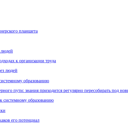
йнерского планшета
з людей
дходах к организации труда
 системному образованию
ьерного пути: знания приходится регулярно пересобирать под но
пки
каков его потенциал