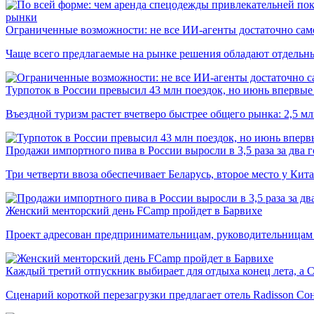
рынки
Ограниченные возможности: не все ИИ-агенты достаточно сам
Чаще всего предлагаемые на рынке решения обладают отдельн
Турпоток в России превысил 43 млн поездок, но июнь впервые 
Въездной туризм растет вчетверо быстрее общего рынка: 2,5 м
Продажи импортного пива в России выросли в 3,5 раза за два г
Три четверти ввоза обеспечивает Беларусь, второе место у Кита
Женский менторский день FCamp пройдет в Барвихе
Проект адресован предпринимательницам, руководительницам
Каждый третий отпускник выбирает для отдыха конец лета, а 
Сценарий короткой перезагрузки предлагает отель Radisson Со