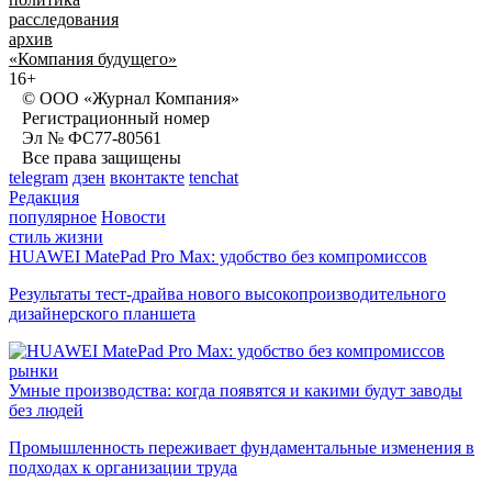
расследования
архив
«Компания будущего»
16+
© ООО «Журнал Компания»
Регистрационный номер
Эл № ФС77-80561
Все права защищены
telegram
дзен
вконтакте
tenchat
Редакция
популярное
Новости
стиль жизни
HUAWEI MatePad Pro Max: удобство без компромиссов
Результаты тест-драйва нового высокопроизводительного
дизайнерского планшета
рынки
Умные производства: когда появятся и какими будут заводы
без людей
Промышленность переживает фундаментальные изменения в
подходах к организации труда