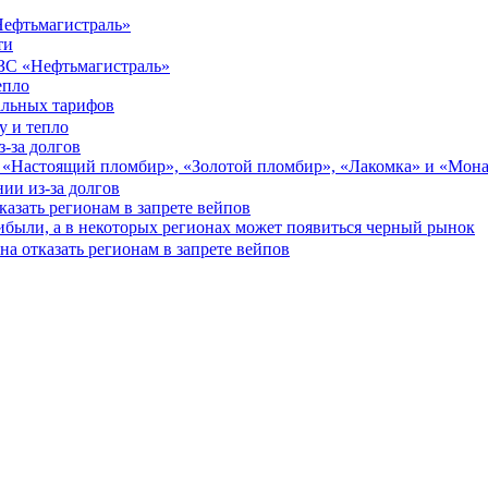
Нефтьмагистраль»
ти
епло
альных тарифов
-за долгов
и «Настоящий пломбир», «Золотой пломбир», «Лакомка» и «Мон
азать регионам в запрете вейпов
ибыли, а в некоторых регионах может появиться черный рынок