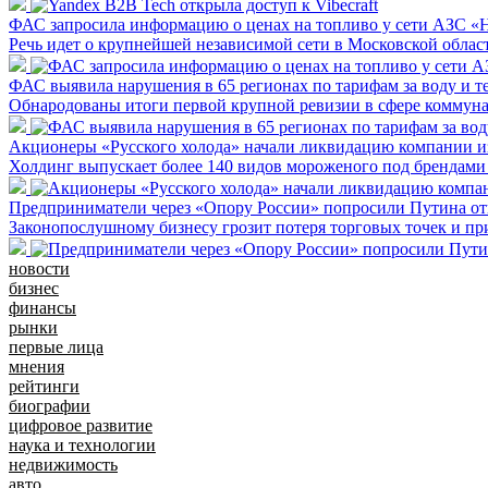
ФАС запросила информацию о ценах на топливо у сети АЗС «
Речь идет о крупнейшей независимой сети в Московской облас
ФАС выявила нарушения в 65 регионах по тарифам за воду и т
Обнародованы итоги первой крупной ревизии в сфере коммун
Акционеры «Русского холода» начали ликвидацию компании из
Холдинг выпускает более 140 видов мороженого под брендам
Предприниматели через «Опору России» попросили Путина отк
Законопослушному бизнесу грозит потеря торговых точек и пр
новости
бизнес
финансы
рынки
первые лица
мнения
рейтинги
биографии
цифровое развитие
наука и технологии
недвижимость
авто