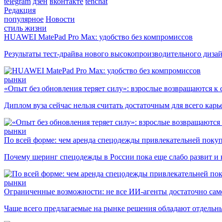
telegram
дзен
вконтакте
tenchat
Редакция
популярное
Новости
стиль жизни
HUAWEI MatePad Pro Max: удобство без компромиссов
Результаты тест-драйва нового высокопроизводительного диза
рынки
«Опыт без обновления теряет силу»: взрослые возвращаются к
Диплом вуза сейчас нельзя считать достаточным для всего кар
рынки
По всей форме: чем аренда спецодежды привлекательней поку
Почему шеринг спецодежды в России пока еще слабо развит и 
рынки
Ограниченные возможности: не все ИИ-агенты достаточно сам
Чаще всего предлагаемые на рынке решения обладают отдельн