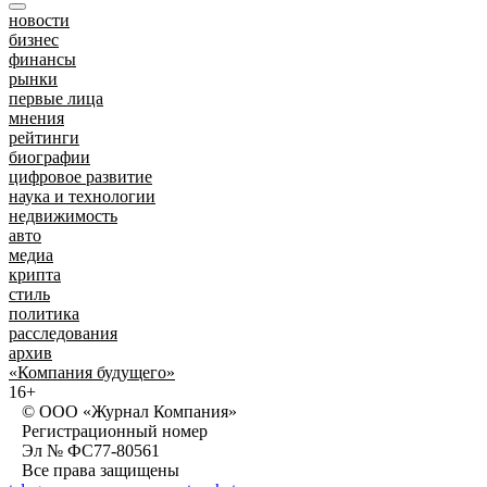
новости
бизнес
финансы
рынки
первые лица
мнения
рейтинги
биографии
цифровое развитие
наука и технологии
недвижимость
авто
медиа
крипта
стиль
политика
расследования
архив
«Компания будущего»
16+
© ООО «Журнал Компания»
Регистрационный номер
Эл № ФС77-80561
Все права защищены