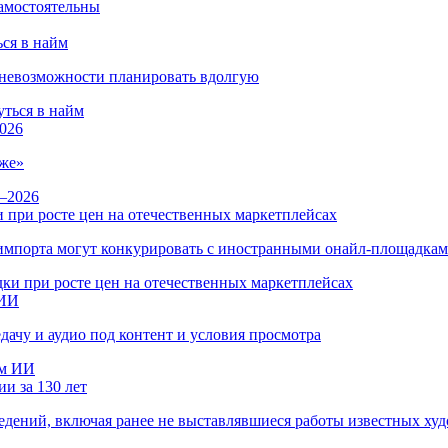
ся в найм
и невозможности планировать вдолгую
026
же»
 при росте цен на отечественных маркетплейсах
ы импорта могут конкурировать с иностранными онайл-площадка
 ИИ
дачу и аудио под контент и условия просмотра
и за 130 лет
ведений, включая ранее не выставлявшиеся работы известных