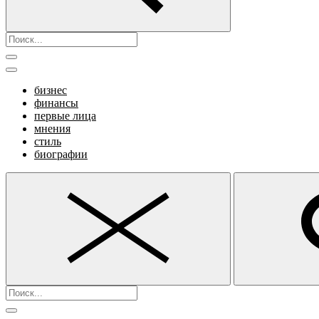
бизнес
финансы
первые лица
мнения
стиль
биографии