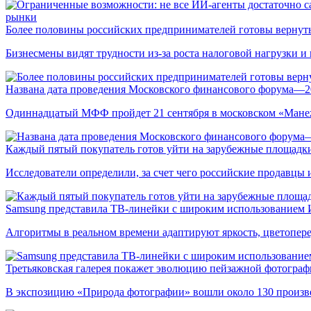
рынки
Более половины российских предпринимателей готовы вернуть
Бизнесмены видят трудности из-за роста налоговой нагрузки 
Названа дата проведения Московского финансового форума—2
Одиннадцатый МФФ пройдет 21 сентября в московском «Мане
Каждый пятый покупатель готов уйти на зарубежные площадки
Исследователи определили, за счет чего российские продавц
Samsung представила ТВ-линейки с широким использованием
Алгоритмы в реальном времени адаптируют яркость, цветопере
Третьяковская галерея покажет эволюцию пейзажной фотографи
В экспозицию «Природа фотографии» вошли около 130 произ