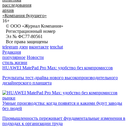
расследования
архив
«Компания будущего»
16+
© ООО «Журнал Компания»
Регистрационный номер
Эл № ФС77-80561
Все права защищены
telegram
дзен
вконтакте
tenchat
Редакция
популярное
Новости
стиль жизни
HUAWEI MatePad Pro Max: удобство без компромиссов
Результаты тест-драйва нового высокопроизводительного
дизайнерского планшета
рынки
Умные производства: когда появятся и какими будут заводы
без людей
Промышленность переживает фундаментальные изменения в
подходах к организации труда