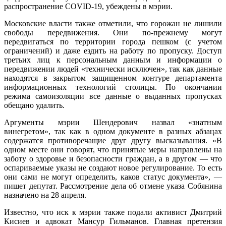
распространение COVID-19, убеждены в мэрии.
Московские власти также отметили, что горожан не лишили
свободы передвижения. Они по-прежнему могут
передвигаться по территории города пешком (с учетом
ограничений) и даже ездить на работу по пропуску. Доступ
третьих лиц к персональным данным и информации о
передвижении людей «технически исключен», так как данные
находятся в закрытом защищенном контуре департамента
информационных технологий столицы. По окончании
режима самоизоляции все данные о выданных пропусках
обещано удалить.
Аргументы мэрии Шендерович назвал «знатным
винегретом», так как в одном документе в разных абзацах
содержатся противоречащие друг другу высказывания. «В
одном месте они говорят, что принятые меры направлены на
заботу о здоровье и безопасности граждан, а в другом — что
оспариваемые указы не создают новое регулирование. То есть
они сами не могут определить, каков статус документа», —
пишет депутат. Рассмотрение дела об отмене указа Собянина
назначено на 28 апреля.
Известно, что иск к мэрии также подали активист Дмитрий
Кисиев и адвокат Мансур Гильманов. Главная претензия