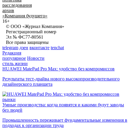
расследования
архив
«Компания будущего»
16+
© ООО «Журнал Компания»
Регистрационный номер
Эл № ФС77-80561
Все права защищены
telegram
дзен
вконтакте
tenchat
Редакция
популярное
Новости
стиль жизни
HUAWEI MatePad Pro Max: удобство без компромиссов
Результаты тест-драйва нового высокопроизводительного
дизайнерского планшета
рынки
Умные производства: когда появятся и какими будут заводы
без людей
Промышленность переживает фундаментальные изменения в
подходах к организации труда