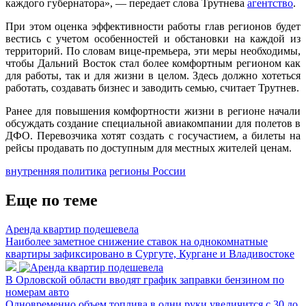
каждого губернатора», — передает слова Трутнева
агентство
.
При этом оценка эффективности работы глав регионов будет
вестись с учетом особенностей и обстановки на каждой из
территорий. По словам вице-премьера, эти меры необходимы,
чтобы Дальний Восток стал более комфортным регионом как
для работы, так и для жизни в целом. Здесь должно хотеться
работать, создавать бизнес и заводить семью, считает Трутнев.
Ранее для повышения комфортности жизни в регионе начали
обсуждать создание специальной авиакомпании для полетов в
ДФО. Перевозчика хотят создать с госучастием, а билеты на
рейсы продавать по доступным для местных жителей ценам.
внутренняя политика
регионы России
Еще по теме
Аренда квартир подешевела
Наиболее заметное снижение ставок на однокомнатные
квартиры зафиксировано в Сургуте, Кургане и Владивостоке
В Орловской области вводят график заправки бензином по
номерам авто
Одновременно объем топлива в одни руки увеличится с 30 до