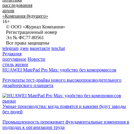
расследования
архив
«Компания будущего»
16+
© ООО «Журнал Компания»
Регистрационный номер
Эл № ФС77-80561
Все права защищены
telegram
дзен
вконтакте
tenchat
Редакция
популярное
Новости
стиль жизни
HUAWEI MatePad Pro Max: удобство без компромиссов
Результаты тест-драйва нового высокопроизводительного
дизайнерского планшета
рынки
Умные производства: когда появятся и какими будут заводы
без людей
Промышленность переживает фундаментальные изменения в
подходах к организации труда