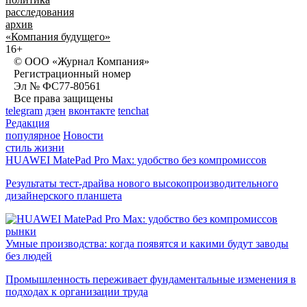
расследования
архив
«Компания будущего»
16+
© ООО «Журнал Компания»
Регистрационный номер
Эл № ФС77-80561
Все права защищены
telegram
дзен
вконтакте
tenchat
Редакция
популярное
Новости
стиль жизни
HUAWEI MatePad Pro Max: удобство без компромиссов
Результаты тест-драйва нового высокопроизводительного
дизайнерского планшета
рынки
Умные производства: когда появятся и какими будут заводы
без людей
Промышленность переживает фундаментальные изменения в
подходах к организации труда