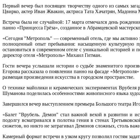
Первый вечер был посвящен творчеству одного из самых заг
Цвирко, актер Иван Жвакин, актриса Тата Хачатрян, Мадонна 
Встреча была не случайной: 17 марта отмечался день рождения
панно «Принцесса Грёза», созданное в Абрамцевской мастерско
«Сегодня "Метрополь" — современный отель, где мы активно 
полноценный опыт пребывания: насыщенную культурную про
остановиться в современном отеле с уникальной историей и 
директор отеля «Метрополь» Михаил Гитман.
Гости вечера услышали истории о судьбе знаменитого произв
Егорова рассказала о появлении панно на фасаде «Метрополя»
размещая произведения искусства в городском пространстве.
О технике майолики и керамических экспериментах Врубеля р
Шуманова поделилась особенностями живописного языка худож
Завершился вечер выступлением премьера Большого театра Игор
«Балет "Врубель. Демон" стал важной вехой в развитии и и
подолгу всматривался в полотна гения в стенах Третьяковск
сюжетов, но никто не затрагивал Демонов сложных, столь важ
Камерный формат встречи в узком кругу позволил гостям задат