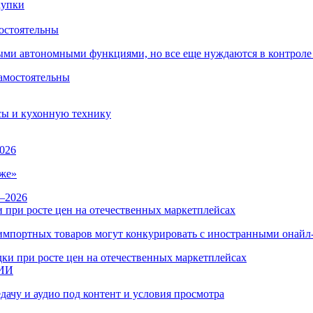
остоятельны
ыми автономными функциями, но все еще нуждаются в контроле
сы и кухонную технику
026
же»
 при росте цен на отечественных маркетплейсах
ы импортных товаров могут конкурировать с иностранными онай
 ИИ
дачу и аудио под контент и условия просмотра