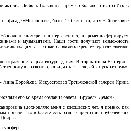
и актриса Любовь Толкалина, премьер Большого театра Игорь
, на фасаде «Метрополя», более 120 лет находится майоликовое
з обновление номеров и интерьеров и одновременно формируем
ожниками и музыкантами. Наши гости получают возможность
и вдохновляющим», — этими словами открыл вечер генеральный
ли отражение в архитектуре здания. Историк отеля Екатерина
обственному выражению, «приучать глаз людей к прекрасному»,
» Анна Воробьева. Искусствовед Третьяковской галереи Ирина
новляли его во время создания балета «Врубель. Демон».
сандровича вдохновляло меня с юношеских лет, я помню, как
мы поняли, что в балете есть разные прочтения врубелевских
 Цвирко.
атмосфере.