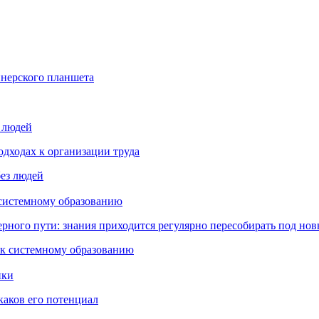
йнерского планшета
з людей
дходах к организации труда
 системному образованию
ьерного пути: знания приходится регулярно пересобирать под но
пки
каков его потенциал