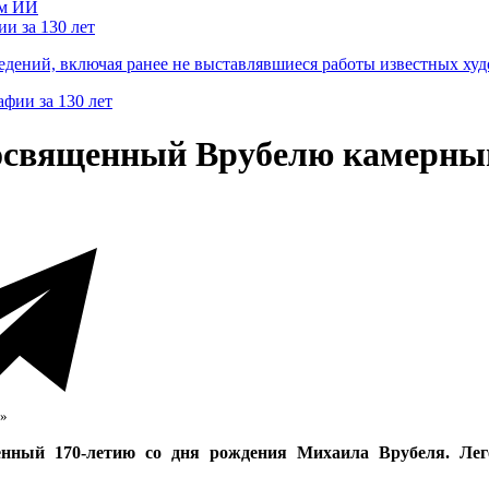
и за 130 лет
ведений, включая ранее не выставлявшиеся работы известных
освященный Врубелю камерны
ь»
нный 170-летию со дня рождения Михаила Врубеля. Лег