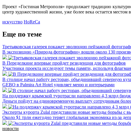
Проект «Гостиная Метрополя» продолжает традицию культурно
центр художественной жизни, уже более века остается местом в
искусство
HoReCa
Еще по теме
Третьяковская галерея покажет эволюцию пейзажной фотографи
В экспозицию «Природа фотографии» вошли около 130 произ
В Переделкине впервые пройдет резиденция для фотографов
Участники проекта исследуют темы памяти, используя флагма
В столице начал работу ресторан, объединивший северную ку
GEBO в Palmira Art Hotel удивляет меню и интерьерами
На поддержку крымской туротрасли направлено 4,3 млрд бюд
Деньги пойдут на единовременную выплату сотрудникам более
Эксперты курорта Zulal представили новые методы борьбы с 
Около $1 трлн ежегодно теряет глобальная экономика из-за де
новости