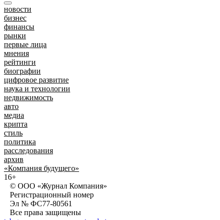
новости
бизнес
финансы
рынки
первые лица
мнения
рейтинги
биографии
цифровое развитие
наука и технологии
недвижимость
авто
медиа
крипта
стиль
политика
расследования
архив
«Компания будущего»
16+
© ООО «Журнал Компания»
Регистрационный номер
Эл № ФС77-80561
Все права защищены