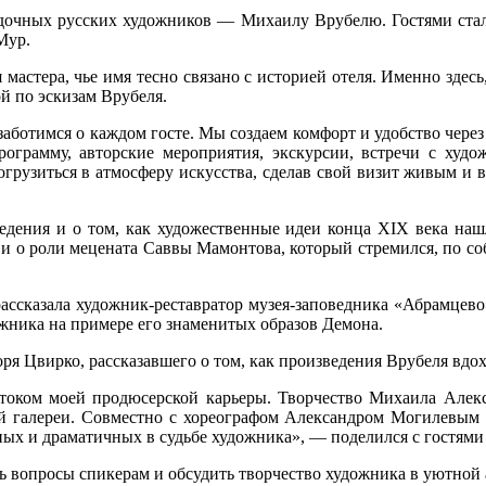
адочных русских художников — Михаилу Врубелю. Гостями стал
Мур.
 мастера, чье имя тесно связано с историей отеля. Именно здесь
й по эскизам Врубеля.
заботимся о каждом госте. Мы создаем комфорт и удобство чере
грамму, авторские мероприятия, экскурсии, встречи с худ
погрузиться в атмосферу искусства, сделав свой визит живым 
едения и о том, как художественные идеи конца XIX века наш
 и о роли мецената Саввы Мамонтова, который стремился, по с
ассказала художник-реставратор музея-заповедника «Абрамцево
ника на примере его знаменитых образов Демона.
я Цвирко, рассказавшего о том, как произведения Врубеля вдох
стоком моей продюсерской карьеры. Творчество Михаила Алек
ой галереи. Совместно с хореографом Александром Могилевым 
ных и драматичных в судьбе художника», — поделился с гостями
ь вопросы спикерам и обсудить творчество художника в уютной 