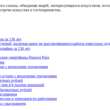
го салона, объединяя людей, интересующихся искусством, ист
стречи искусства и гостеприимства.
и за 130 лет
ведений, включая ранее не выставлявшиеся работы известных
нские смартфоны Huawei Pura
хню с японскими традициями
жетных рублей
 чем 4,6 тысячи компаний
выгоранием
прессии и тревожности работников