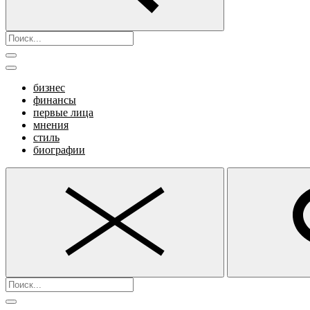
бизнес
финансы
первые лица
мнения
стиль
биографии