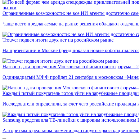
рынки
Ограниченные возможности: не все ИИ-агенты достаточно сам
Чаще всего предлагаемые на рынке решения обладают отдельн
Trouver подвел итоги двух лет на российском рынке
На презентации в Москве бренд показал новые роботы-пылесо
Названа дата проведения Московского финансового форума—2
Одиннадцатый МФФ пройдет 21 сентября в московском «Мане
Каждый пятый покупатель готов уйти на зарубежные площадки
Исследователи определили, за счет чего российские продавц
Samsung представила ТВ-линейки с широким использованием
Алгоритмы в реальном времени адаптируют яркость, цветопере