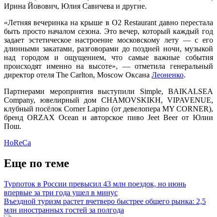
Ирина Йовович, Юлия Савичева и другие.
«Летняя вечеринка на крыше в O2 Restaurant давно перестала
быть просто началом сезона. Это вечер, который каждый год
задает эстетическое настроение московскому лету — с его
длинными закатами, разговорами до поздней ночи, музыкой
над городом и ощущением, что самые важные события
происходят именно на высоте», — отметила генеральный
директор отеля The Carlton, Moscow Оксана
Леоненко
.
Партнерами мероприятия выступили Simple, BAIKALSEA
Company, ювелирный дом CHAMOVSKIKH, VIPAVENUE,
клубный посёлок Corner Lapino (от девелопера MY CORNER),
бренд ORZAX Ocean и авторское пиво Jeet Beer от Юлии
Пош.
HoReCa
Еще по теме
Турпоток в России превысил 43 млн поездок, но июнь
впервые за три года ушел в минус
Въездной туризм растет вчетверо быстрее общего рынка: 2,5
млн иностранных гостей за полгода