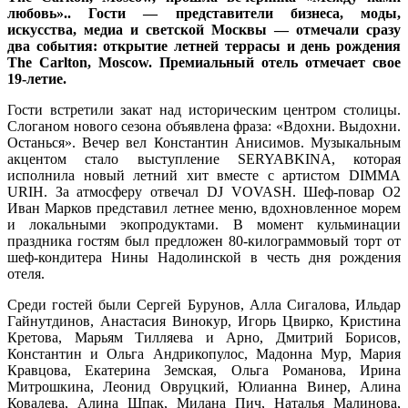
любовь».. Гости — представители бизнеса, моды,
искусства, медиа и светской Москвы — отмечали сразу
два события: открытие летней террасы и день рождения
The Carlton, Moscow. Премиальный отель отмечает свое
19-летие.
Гости встретили закат над историческим центром столицы.
Слоганом нового сезона объявлена фраза: «Вдохни. Выдохни.
Останься». Вечер вел Константин Анисимов. Музыкальным
акцентом стало выступление SERYABKINA, которая
исполнила новый летний хит вместе с артистом DIMMA
URIH. За атмосферу отвечал DJ VOVASH. Шеф-повар O2
Иван Марков представил летнее меню, вдохновленное морем
и локальными экопродуктами. В момент кульминации
праздника гостям был предложен 80-килограммовый торт от
шеф-кондитера Нины Надолинской в честь дня рождения
отеля.
Среди гостей были Сергей Бурунов, Алла Сигалова, Ильдар
Гайнутдинов, Анастасия Винокур, Игорь Цвирко, Кристина
Кретова, Марьям Тилляева и Арно, Дмитрий Борисов,
Константин и Ольга Андрикопулос, Мадонна Мур, Мария
Кравцова, Екатерина Земская, Ольга Романова, Ирина
Митрошкина, Леонид Овруцкий, Юлианна Винер, Алина
Ковалева, Алина Шпак, Милана Пич, Наталья Малинова,