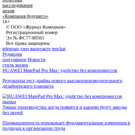
расследования
архив
«Компания будущего»
16+
© ООО «Журнал Компания»
Регистрационный номер
Эл № ФС77-80561
Все права защищены
telegram
дзен
вконтакте
tenchat
Редакция
популярное
Новости
стиль жизни
HUAWEI MatePad Pro Max: удобство без компромиссов
Результаты тест-драйва нового высокопроизводительного
дизайнерского планшета
рынки
Умные производства: когда появятся и какими будут заводы
без людей
Промышленность переживает фундаментальные изменения в
подходах к организации труда