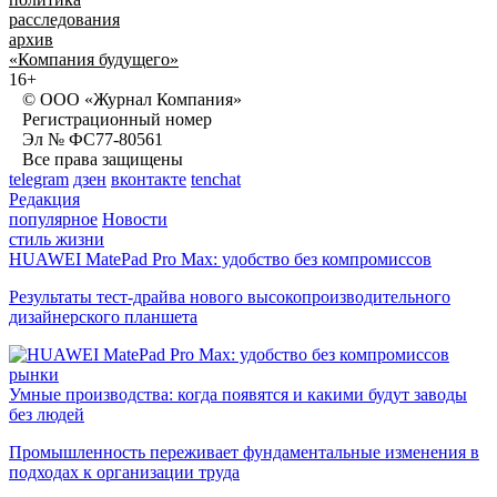
расследования
архив
«Компания будущего»
16+
© ООО «Журнал Компания»
Регистрационный номер
Эл № ФС77-80561
Все права защищены
telegram
дзен
вконтакте
tenchat
Редакция
популярное
Новости
стиль жизни
HUAWEI MatePad Pro Max: удобство без компромиссов
Результаты тест-драйва нового высокопроизводительного
дизайнерского планшета
рынки
Умные производства: когда появятся и какими будут заводы
без людей
Промышленность переживает фундаментальные изменения в
подходах к организации труда