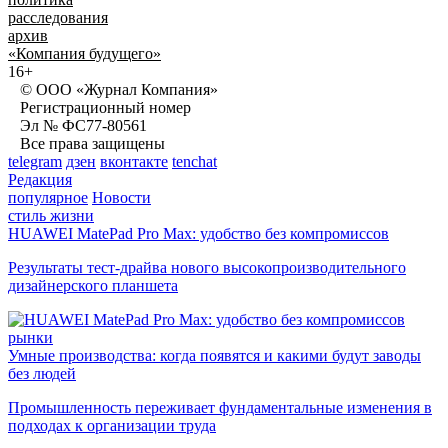
расследования
архив
«Компания будущего»
16+
© ООО «Журнал Компания»
Регистрационный номер
Эл № ФС77-80561
Все права защищены
telegram
дзен
вконтакте
tenchat
Редакция
популярное
Новости
стиль жизни
HUAWEI MatePad Pro Max: удобство без компромиссов
Результаты тест-драйва нового высокопроизводительного
дизайнерского планшета
рынки
Умные производства: когда появятся и какими будут заводы
без людей
Промышленность переживает фундаментальные изменения в
подходах к организации труда