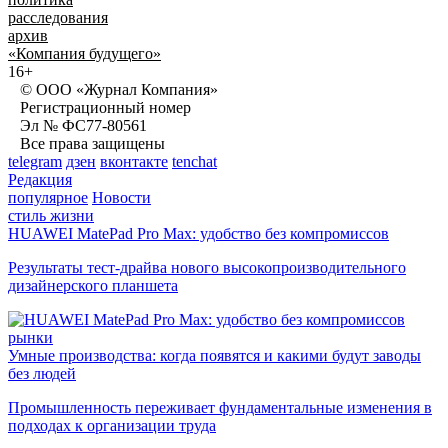
расследования
архив
«Компания будущего»
16+
© ООО «Журнал Компания»
Регистрационный номер
Эл № ФС77-80561
Все права защищены
telegram
дзен
вконтакте
tenchat
Редакция
популярное
Новости
стиль жизни
HUAWEI MatePad Pro Max: удобство без компромиссов
Результаты тест-драйва нового высокопроизводительного
дизайнерского планшета
рынки
Умные производства: когда появятся и какими будут заводы
без людей
Промышленность переживает фундаментальные изменения в
подходах к организации труда