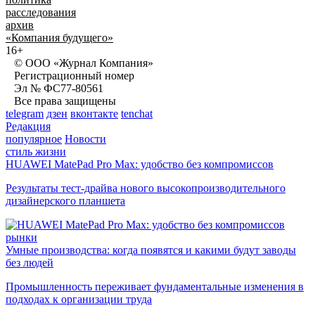
расследования
архив
«Компания будущего»
16+
© ООО «Журнал Компания»
Регистрационный номер
Эл № ФС77-80561
Все права защищены
telegram
дзен
вконтакте
tenchat
Редакция
популярное
Новости
стиль жизни
HUAWEI MatePad Pro Max: удобство без компромиссов
Результаты тест-драйва нового высокопроизводительного
дизайнерского планшета
рынки
Умные производства: когда появятся и какими будут заводы
без людей
Промышленность переживает фундаментальные изменения в
подходах к организации труда