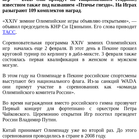
известном также под названием «Птичье гнездо».
На Играх
разыграют 109 комплектов наград
.
«XXIV зимние Олимпийские игры объявляю открытыми», —
объявил председатель КНР Си Цзиньпин. Его слова приводит
ТАСС
.
Соревновательная программа XXIV зимних Олимпийских
игр началась еще 2 февраля. В этот день в Пекине прошел
круговой турнир по керлингу в дабл-миксте. 3 февраля также
состоялась первая квалификация в женском и мужском
могуле.
В этом году на Олимпиаде в Пекине российские спортсмены
выступают без национального флага. Из-за санкций WADA
они примут участие в соревнованиях как «команда
Олимпийского комитета России».
Во время награждения вместо российского гимна прозвучит
Первый концерт для фортепиано с оркестром Петра
Чайковского. Церемонию открытия Игр посетил президент
России Владимир Путин.
Китай принимает Олимпиаду уже во второй раз. До этого
соревнования проводились в стране в 2008 году.