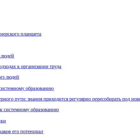
йнерского планшета
з людей
дходах к организации труда
 системному образованию
ьерного пути: знания приходится регулярно пересобирать под но
пки
каков его потенциал