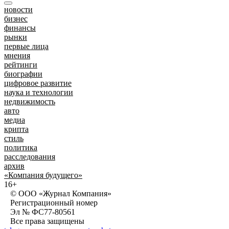
новости
бизнес
финансы
рынки
первые лица
мнения
рейтинги
биографии
цифровое развитие
наука и технологии
недвижимость
авто
медиа
крипта
стиль
политика
расследования
архив
«Компания будущего»
16+
© ООО «Журнал Компания»
Регистрационный номер
Эл № ФС77-80561
Все права защищены