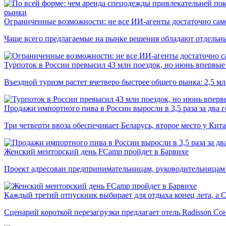
рынки
Ограниченные возможности: не все ИИ-агенты достаточно сам
Чаще всего предлагаемые на рынке решения обладают отдельн
Турпоток в России превысил 43 млн поездок, но июнь впервые 
Въездной туризм растет вчетверо быстрее общего рынка: 2,5 м
Продажи импортного пива в России выросли в 3,5 раза за два г
Три четверти ввоза обеспечивает Беларусь, второе место у Кита
Женский менторский день FCamp пройдет в Барвихе
Проект адресован предпринимательницам, руководительницам
Каждый третий отпускник выбирает для отдыха конец лета, а 
Сценарий короткой перезагрузки предлагает отель Radisson Со