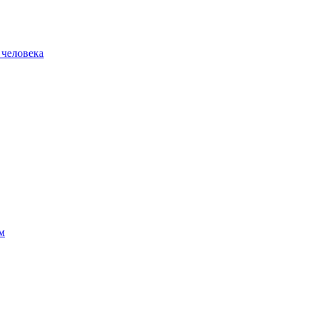
 человека
м