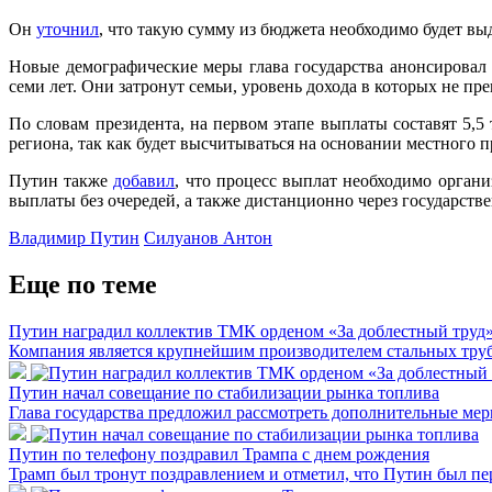
Он
уточнил
, что такую сумму из бюджета необходимо будет выд
Новые демографические меры глава государства анонсировал
семи лет. Они затронут семьи, уровень дохода в которых не п
По словам президента, на первом этапе выплаты составят 5,5
региона, так как будет высчитываться на основании местного
Путин также
добавил
, что процесс выплат необходимо орган
выплаты без очередей, а также дистанционно через государств
Владимир Путин
Силуанов Антон
Еще по теме
Путин наградил коллектив ТМК орденом «За доблестный труд
Компания является крупнейшим производителем стальных труб
Путин начал совещание по стабилизации рынка топлива
Глава государства предложил рассмотреть дополнительные мер
Путин по телефону поздравил Трампа с днем рождения
Трамп был тронут поздравлением и отметил, что Путин был пе