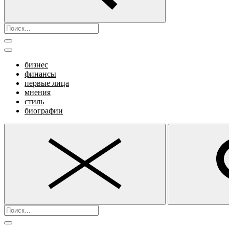
бизнес
финансы
первые лица
мнения
стиль
биографии