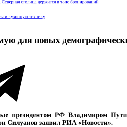
сы и кухонную технику
мую для новых демографическ
ные президентом РФ Владимиром Путин
он Силуанов заявил РИА «Новости».