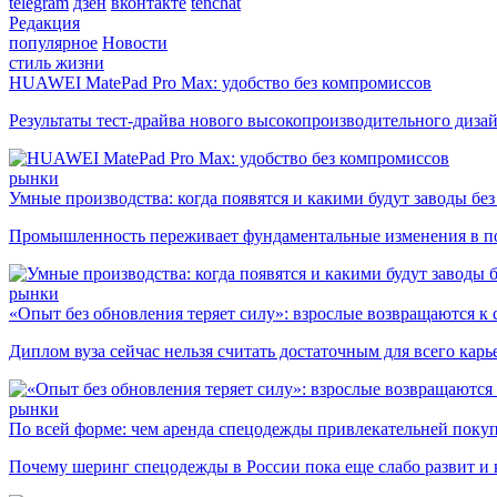
telegram
дзен
вконтакте
tenchat
Редакция
популярное
Новости
стиль жизни
HUAWEI MatePad Pro Max: удобство без компромиссов
Результаты тест-драйва нового высокопроизводительного диза
рынки
Умные производства: когда появятся и какими будут заводы бе
Промышленность переживает фундаментальные изменения в по
рынки
«Опыт без обновления теряет силу»: взрослые возвращаются к
Диплом вуза сейчас нельзя считать достаточным для всего кар
рынки
По всей форме: чем аренда спецодежды привлекательней поку
Почему шеринг спецодежды в России пока еще слабо развит и 