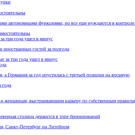
остоятельны
ыми автономными функциями, но все еще нуждаются в контроле
за три года ушел в минус
лн иностранных гостей за полгода
ода
я, а Германия за год опустилась с третьей позиции на восьмую
 и женщинам, выстраивающим карьеру по собственным правила
Северная столица держится в топе бронирований
ня, Санкт-Петербург на Литейном