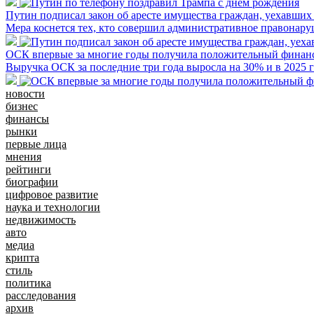
Путин подписал закон об аресте имущества граждан, уехавших
Мера коснется тех, кто совершил административное правонару
ОСК впервые за многие годы получила положительный финанс
Выручка ОСК за последние три года выросла на 30% и в 2025 г
новости
бизнес
финансы
рынки
первые лица
мнения
рейтинги
биографии
цифровое развитие
наука и технологии
недвижимость
авто
медиа
крипта
стиль
политика
расследования
архив