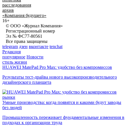
расследования
архив
«Компания будущего»
16+
© ООО «Журнал Компания»
Регистрационный номер
Эл № ФС77-80561
Все права защищены
telegram
дзен
вконтакте
tenchat
Редакция
популярное
Новости
стиль жизни
HUAWEI MatePad Pro Max: удобство без компромиссов
Результаты тест-драйва нового высокопроизводительного
дизайнерского планшета
рынки
Умные производства: когда появятся и какими будут заводы
без людей
Промышленность переживает фундаментальные изменения в
подходах к организации труда