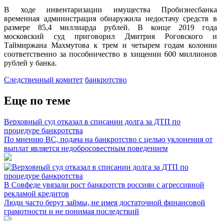
В ходе инвентаризации имущества Пробизнесбанка
временная администрация обнаружила недостачу средств в
размере 85,4 миллиарда рублей. В конце 2019 года
московский суд приговорил Дмитрия Роговского и
Таймиржана Махмутова к трем и четырем годам колонии
соответственно за пособничество в хищении 600 миллионов
рублей у банка.
Следственный комитет
банкротство
Еще по теме
Верховный суд отказал в списании долга за ДТП по
процедуре банкротства
По мнению ВС, подача на банкротство с целью уклонения от
выплат является недобросовестным поведением
В Совфеде увязали рост банкротств россиян с агрессивной
рекламой кредитов
Люди часто берут займы, не имея достаточной финансовой
грамотности и не понимая последствий