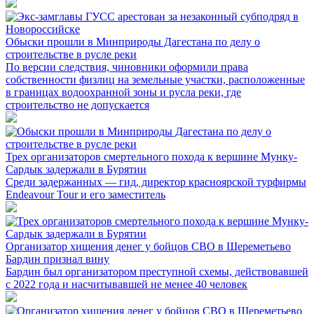
Обыски прошли в Минприроды Дагестана по делу о
строительстве в русле реки
По версии следствия, чиновники оформили права
собственности физлиц на земельные участки, расположенные
в границах водоохранной зоны и русла реки, где
строительство не допускается
Трех организаторов смертельного похода к вершине Мунку-
Сардык задержали в Бурятии
Среди задержанных — гид, директор красноярской турфирмы
Endeavour Tour и его заместитель
Организатор хищения денег у бойцов СВО в Шереметьево
Бардин признал вину
Бардин был организатором преступной схемы, действовавшей
с 2022 года и насчитывавшей не менее 40 человек