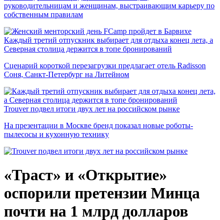
руководительницам и женщинам, выстраивающим карьеру по
собственным правилам
Каждый третий отпускник выбирает для отдыха конец лета, а
Северная столица держится в топе бронирований
Сценарий короткой перезагрузки предлагает отель Radisson
Соня, Санкт-Петербург на Литейном
Trouver подвел итоги двух лет на российском рынке
На презентации в Москве бренд показал новые роботы-
пылесосы и кухонную технику
«Траст» и «Открытие»
оспорили претензии Минца
почти на 1 млрд долларов