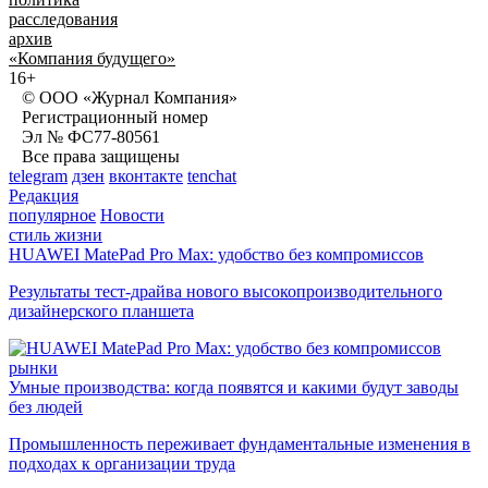
расследования
архив
«Компания будущего»
16+
© ООО «Журнал Компания»
Регистрационный номер
Эл № ФС77-80561
Все права защищены
telegram
дзен
вконтакте
tenchat
Редакция
популярное
Новости
стиль жизни
HUAWEI MatePad Pro Max: удобство без компромиссов
Результаты тест-драйва нового высокопроизводительного
дизайнерского планшета
рынки
Умные производства: когда появятся и какими будут заводы
без людей
Промышленность переживает фундаментальные изменения в
подходах к организации труда