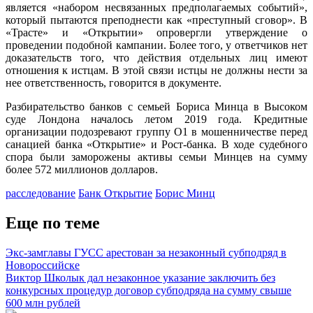
является «набором несвязанных предполагаемых событий»,
который пытаются преподнести как «преступный сговор». В
«Трасте» и «Открытии» опровергли утверждение о
проведении подобной кампании. Более того, у ответчиков нет
доказательств того, что действия отдельных лиц имеют
отношения к истцам. В этой связи истцы не должны нести за
нее ответственность, говорится в документе.
Разбирательство банков с семьей Бориса Минца в Высоком
суде Лондона началось летом 2019 года. Кредитные
организации подозревают группу O1 в мошенничестве перед
санацией банка «Открытие» и Рост-банка. В ходе судебного
спора были заморожены активы семьи Минцев на сумму
более 572 миллионов долларов.
расследование
Банк Открытие
Борис Минц
Еще по теме
Экс-замглавы ГУСС арестован за незаконный субподряд в
Новороссийске
Виктор Школык дал незаконное указание заключить без
конкурсных процедур договор субподряда на сумму свыше
600 млн рублей