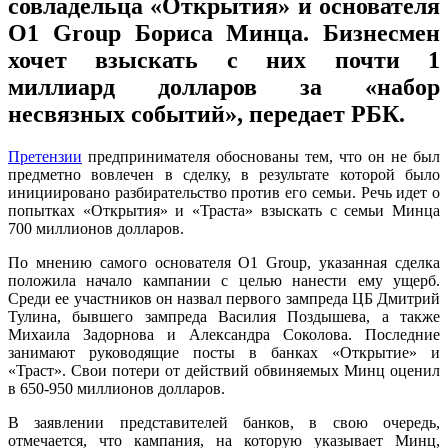
совладельца «Открытия» и основателя
О1 Group Бориса Минца. Бизнесмен
хочет взыскать с них почти 1
миллиард долларов за «набор
несвязных событий», передает РБК.
Претензии
предпринимателя обоснованы тем, что он не был
предметно вовлечен в сделку, в результате которой было
инициировано разбирательство против его семьи. Речь идет о
попытках «Открытия» и «Траста» взыскать с семьи Минца
700 миллионов долларов.
По мнению самого основателя O1 Group, указанная сделка
положила начало кампании с целью нанести ему ущерб.
Среди ее участников он назвал первого зампреда ЦБ Дмитрий
Тулина, бывшего зампреда Василия Поздышева, а также
Михаила Задорнова и Александра Соколова. Последние
занимают руководящие посты в банках «Открытие» и
«Траст». Свои потери от действий обвиняемых Минц оценил
в 650-950 миллионов долларов.
В заявлении представителей банков, в свою очередь,
отмечается, что кампания, на которую указывает Минц,