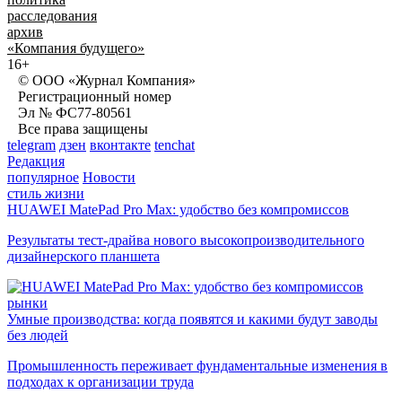
расследования
архив
«Компания будущего»
16+
© ООО «Журнал Компания»
Регистрационный номер
Эл № ФС77-80561
Все права защищены
telegram
дзен
вконтакте
tenchat
Редакция
популярное
Новости
стиль жизни
HUAWEI MatePad Pro Max: удобство без компромиссов
Результаты тест-драйва нового высокопроизводительного
дизайнерского планшета
рынки
Умные производства: когда появятся и какими будут заводы
без людей
Промышленность переживает фундаментальные изменения в
подходах к организации труда