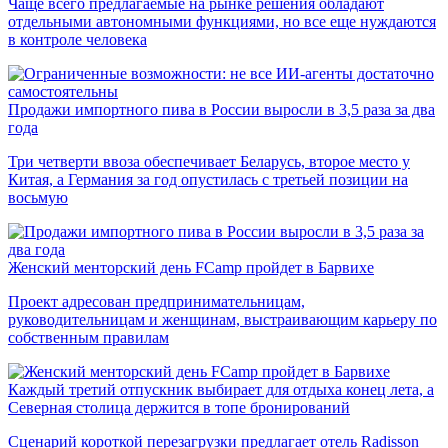
Чаще всего предлагаемые на рынке решения обладают
отдельными автономными функциями, но все еще нуждаются
в контроле человека
Продажи импортного пива в России выросли в 3,5 раза за два
года
Три четверти ввоза обеспечивает Беларусь, второе место у
Китая, а Германия за год опустилась с третьей позиции на
восьмую
Женский менторский день FCamp пройдет в Барвихе
Проект адресован предпринимательницам,
руководительницам и женщинам, выстраивающим карьеру по
собственным правилам
Каждый третий отпускник выбирает для отдыха конец лета, а
Северная столица держится в топе бронирований
Сценарий короткой перезагрузки предлагает отель Radisson