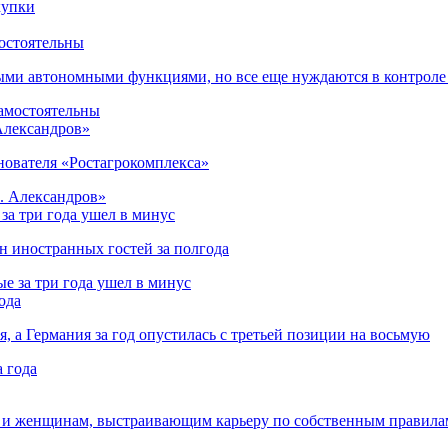
остоятельны
ыми автономными функциями, но все еще нуждаются в контроле
 Александров»
снователя «Ростагрокомплекса»
за три года ушел в минус
лн иностранных гостей за полгода
ода
я, а Германия за год опустилась с третьей позиции на восьмую
 и женщинам, выстраивающим карьеру по собственным правила