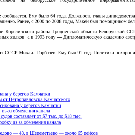
лкой на белорусское государственное информагентст
е сообщается. Ему было 64 года. Должность главы дипведомства 
шенко. Ранее, с 2000 по 2008 годы, Макей был помощником бело
чи Кореличского района Гродненской области Белорусской СС
ных языков, а в 1993 году — Дипломатическую академию авст
т СССР Михаил Горбачев. Ему был 91 год. Политика похорони
вана у берегов Камчатки
м от Петропавловска-Камчатского
 из-за обмеления канала
удов составляет от $7 тыс. до $18 тыс.
дедово — 48, в Шереметьево — около 65 рейсов