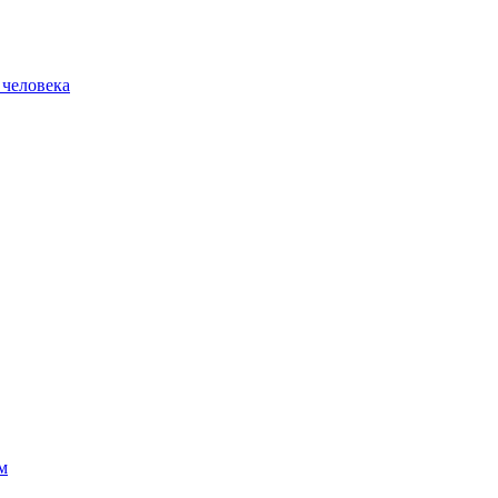
 человека
м