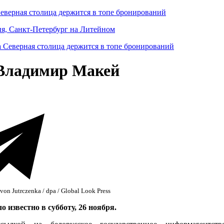
Северная столица держится в топе бронирований
ня, Санкт-Петербург на Литейном
 Владимир Макей
von Jutrczenka / dpa / Global Look Press
известно в субботу, 26 ноября.