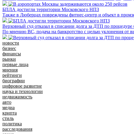
БПЛА достигли территории Московского НПЗ
Также в Люберцах повреждены фитнес-центр и объект в промз
Верховный суд отказал в списании долга за ДТП по процедуре 
По мнению ВС, подача на банкротство с целью уклонения от 
новости
бизнес
финансы
рынки
первые лица
мнения
рейтинги
биографии
цифровое развитие
наука и технологии
недвижимость
авто
медиа
крипта
стиль
политика
расследования