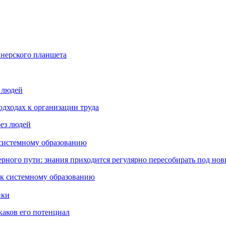
йнерского планшета
з людей
дходах к организации труда
 системному образованию
ьерного пути: знания приходится регулярно пересобирать под но
пки
каков его потенциал