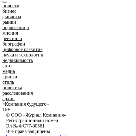
новости
бизнес
финансы
рынки
первые лица
мнения
рейтинги
биографии
цифровое развитие
наука и технологии
недвижимость
авто
медиа
крипта
стиль
политика
расследования
архив
«Компания будущего»
16+
© ООО «Журнал Компания»
Регистрационный номер
Эл № ФС77-80561
Все права защищены