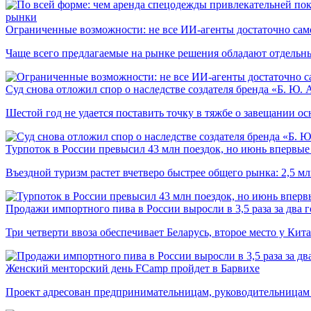
рынки
Ограниченные возможности: не все ИИ-агенты достаточно сам
Чаще всего предлагаемые на рынке решения обладают отдельн
Суд снова отложил спор о наследстве создателя бренда «Б. Ю.
Шестой год не удается поставить точку в тяжбе о завещании о
Турпоток в России превысил 43 млн поездок, но июнь впервые 
Въездной туризм растет вчетверо быстрее общего рынка: 2,5 м
Продажи импортного пива в России выросли в 3,5 раза за два г
Три четверти ввоза обеспечивает Беларусь, второе место у Кита
Женский менторский день FCamp пройдет в Барвихе
Проект адресован предпринимательницам, руководительницам