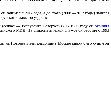
во БелТА. В сообщении последнего смерть дипломата
он занимал с 2012 года, а до этого (2008 —2012 годы) являлся
русского главы государства.
Р (сейчас — Республика Белоруссия). В 1980 году он
окончил
рийского МИД. На дипломатической службе он работал с 1993
ли на Новодевичьем кладбище в Москве рядом с его супругой