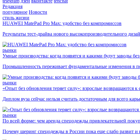
telegram
дзен
вконтакте
tenchat
Редакция
популярное
Новости
стиль жизни
HUAWEI MatePad Pro Max: удобство без компромиссов
Результаты тест-драйва нового высокопроизводительного диза
рынки
Умные производства: когда появятся и какими будут заводы бе
Промышленность переживает фундаментальные изменения в по
рынки
«Опыт без обновления теряет силу»: взрослые возвращаются к
Диплом вуза сейчас нельзя считать достаточным для всего кар
рынки
По всей форме: чем аренда спецодежды привлекательней поку
Почему шеринг спецодежды в России пока еще слабо развит и 