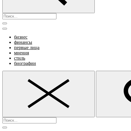
бизнес
финансы
первые лица
мнения
стиль
биографии