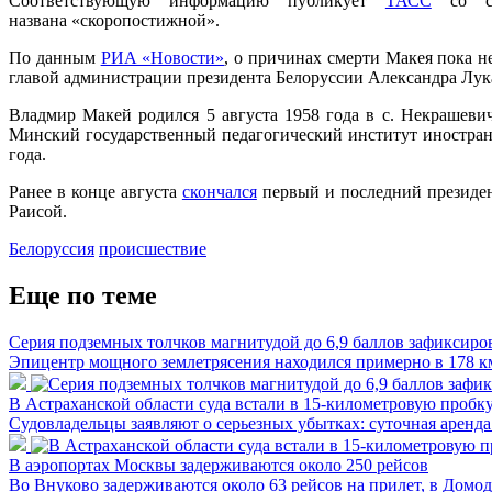
Соответствующую информацию публикует
ТАСС
со ссы
названа «скоропостижной».
По данным
РИА «Новости»
, о причинах смерти Макея пока н
главой администрации президента Белоруссии Александра Лука
Владмир Макей родился 5 августа 1958 года в с. Некрашеви
Минский государственный педагогический институт иностран
года.
Ранее в конце августа
скончался
первый и последний президен
Раисой.
Белоруссия
происшествие
Еще по теме
Серия подземных толчков магнитудой до 6,9 баллов зафиксиро
Эпицентр мощного землетрясения находился примерно в 178 к
В Астраханской области суда встали в 15-километровую пробку
Судовладельцы заявляют о серьезных убытках: суточная аренда с
В аэропортах Москвы задерживаются около 250 рейсов
Во Внуково задерживаются около 63 рейсов на прилет, в Домо