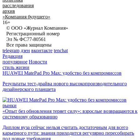
расследования
архив
«Компания будущего»
16+
© ООО «Журнал Компания»
Регистрационный номер
Эл № ФС77-80561
Все права защищены
telegram
дзен
вконтакте
tenchat
Редакция
популярное
Новости
стиль жизни
HUAWEI MatePad Pro Max: удобство без компромиссов
Результаты тест-драйва нового высокопроизводительного
дизайнерского планшета
рынки
«Опыт без обновления теряет силу»: взрослые возвращаются к
системному образованию
Диплом вуза сейчас нельзя считать достаточным для всего
карьерного пути: знания приходится регулярно пересобирать
под новые требования