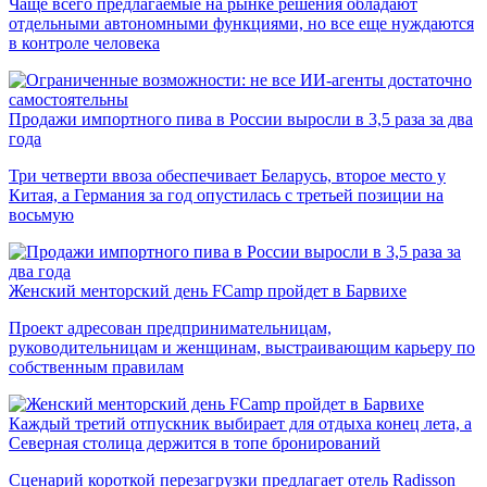
Чаще всего предлагаемые на рынке решения обладают
отдельными автономными функциями, но все еще нуждаются
в контроле человека
Продажи импортного пива в России выросли в 3,5 раза за два
года
Три четверти ввоза обеспечивает Беларусь, второе место у
Китая, а Германия за год опустилась с третьей позиции на
восьмую
Женский менторский день FCamp пройдет в Барвихе
Проект адресован предпринимательницам,
руководительницам и женщинам, выстраивающим карьеру по
собственным правилам
Каждый третий отпускник выбирает для отдыха конец лета, а
Северная столица держится в топе бронирований
Сценарий короткой перезагрузки предлагает отель Radisson