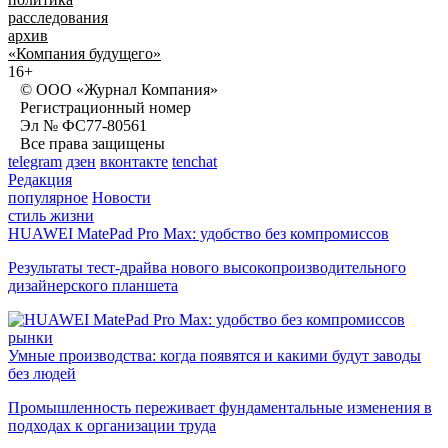
расследования
архив
«Компания будущего»
16+
© ООО «Журнал Компания»
Регистрационный номер
Эл № ФС77-80561
Все права защищены
telegram
дзен
вконтакте
tenchat
Редакция
популярное
Новости
стиль жизни
HUAWEI MatePad Pro Max: удобство без компромиссов
Результаты тест-драйва нового высокопроизводительного
дизайнерского планшета
рынки
Умные производства: когда появятся и какими будут заводы
без людей
Промышленность переживает фундаментальные изменения в
подходах к организации труда