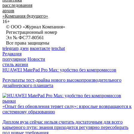
расследования
архив
«Компания будущего»
16+
© ООО «Журнал Компания»
Регистрационный номер
Эл № ФС77-80561
Все права защищены
telegram
дзен
вконтакте
tenchat
Редакция
популярное
Новости
стиль жизни
HUAWEI MatePad Pro Max: удобство без компромиссов
Результаты тест-драйва нового высокопроизводительного
дизайнерского планшета
рынки
«Опыт без обновления теряет силу»: взрослые возвращаются к
системному образованию
Диплом вуза сейчас нельзя считать достаточным для всего
карьерного пути: знания приходится регулярно пересобирать
под новые требования