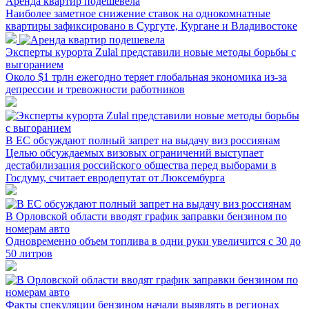
Аренда квартир подешевела
Наиболее заметное снижение ставок на однокомнатные
квартиры зафиксировано в Сургуте, Кургане и Владивостоке
Эксперты курорта Zulal представили новые методы борьбы с
выгоранием
Около $1 трлн ежегодно теряет глобальная экономика из-за
депрессии и тревожности работников
В ЕС обсуждают полный запрет на выдачу виз россиянам
Целью обсуждаемых визовых ограничений выступает
дестабилизация российского общества перед выборами в
Госдуму, считает евродепутат от Люксембурга
В Орловской области вводят график заправки бензином по
номерам авто
Одновременно объем топлива в одни руки увеличится с 30 до
50 литров
Факты спекуляции бензином начали выявлять в регионах