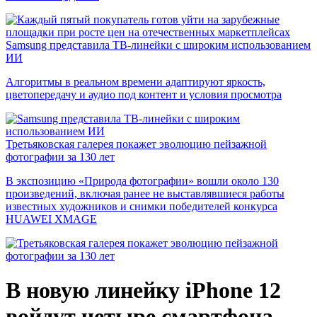
Samsung представила ТВ-линейки с широким использованием
ИИ
Алгоритмы в реальном времени адаптируют яркость,
цветопередачу и аудио под контент и условия просмотра
Третьяковская галерея покажет эволюцию пейзажной
фотографии за 130 лет
В экспозицию «Природа фотографии» вошли около 130
произведений, включая ранее не выставлявшиеся работы
известных художников и снимки победителей конкурса
HUAWEI XMAGE
В новую линейку iPhone 12
войдут четыре смартфона