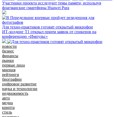
Участники проекта исследуют темы памяти, используя
флагманские смартфоны Huawei Pura
Для техно-практиков готовят открытый микрофон
ИТ-холдинг Т1 открыл прием заявок от спикеров на
конференцию «Импульс»
новости
бизнес
финансы
рынки
первые лица
мнения
рейтинги
биографии
цифровое развитие
наука и технологии
недвижимость
авто
медиа
крипта
стиль
политика