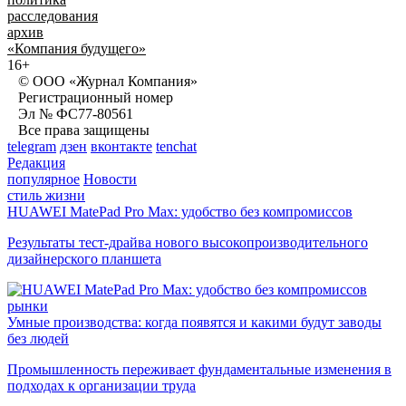
расследования
архив
«Компания будущего»
16+
© ООО «Журнал Компания»
Регистрационный номер
Эл № ФС77-80561
Все права защищены
telegram
дзен
вконтакте
tenchat
Редакция
популярное
Новости
стиль жизни
HUAWEI MatePad Pro Max: удобство без компромиссов
Результаты тест-драйва нового высокопроизводительного
дизайнерского планшета
рынки
Умные производства: когда появятся и какими будут заводы
без людей
Промышленность переживает фундаментальные изменения в
подходах к организации труда