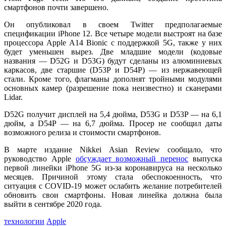
смартфонов почти завершено.
Он опубликовал в своем Twitter предполагаемые
спецификации iPhone 12. Все четыре модели выстроят на базе
процессора Apple A14 Bionic с поддержкой 5G, также у них
будет уменьшен вырез. Две младшие модели (кодовые
названия — D52G и D53G) будут сделаны из алюминиевых
каркасов, две старшие (D53P и D54P) — из нержавеющей
стали. Кроме того, флагманы дополнят тройными модулями
основных камер (разрешение пока неизвестно) и сканерами
Lidar.
D52G получит дисплей на 5,4 дюйма, D53G и D53P — на 6,1
дюйм, а D54P — на 6,7 дюйма. Просер не сообщил даты
возможного релиза и стоимости смартфонов.
В марте издание Nikkei Asian Review сообщало, что
руководство Apple
обсуждает возможный перенос
выпуска
первой линейки iPhone 5G из-за коронавируса на несколько
месяцев. Причиной этому стала обеспокоенность, что
ситуация с COVID-19 может ослабить желание потребителей
обновить свои смартфоны. Новая линейка должна была
выйти в сентябре 2020 года.
технологии
Apple