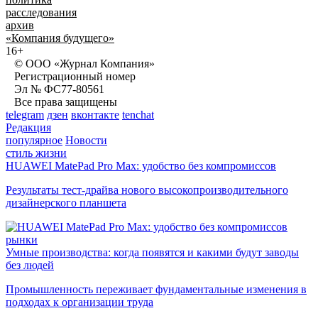
расследования
архив
«Компания будущего»
16+
© ООО «Журнал Компания»
Регистрационный номер
Эл № ФС77-80561
Все права защищены
telegram
дзен
вконтакте
tenchat
Редакция
популярное
Новости
стиль жизни
HUAWEI MatePad Pro Max: удобство без компромиссов
Результаты тест-драйва нового высокопроизводительного
дизайнерского планшета
рынки
Умные производства: когда появятся и какими будут заводы
без людей
Промышленность переживает фундаментальные изменения в
подходах к организации труда