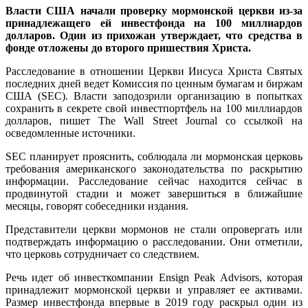
Власти США начали проверку мормонской церкви из-за
принадлежащего ей инвестфонда на 100 миллиардов
долларов. Один из прихожан утверждает, что средства в
фонде отложены до второго пришествия Христа.
Расследование в отношении Церкви Иисуса Христа Святых
последних дней ведет Комиссия по ценным бумагам и биржам
США (SEC). Власти заподозрили организацию в попытках
сохранить в секрете свой инвестпортфель на 100 миллиардов
долларов, пишет The Wall Street Journal со ссылкой на
осведомленные источники.
SEC планирует прояснить, соблюдала ли мормонская церковь
требования американского законодательства по раскрытию
информации. Расследование сейчас находится сейчас в
продвинутой стадии и может завершиться в ближайшие
месяцы, говорят собеседники издания.
Представители церкви мормонов не стали опровергать или
подтверждать информацию о расследовании. Они отметили,
что церковь сотрудничает со следствием.
Речь идет об инвесткомпании Ensign Peak Advisors, которая
принадлежит мормонской церкви и управляет ее активами.
Размер инвестфонда впервые в 2019 году раскрыл один из