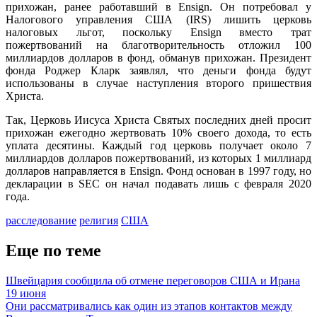
прихожан, ранее работавший в Ensign. Он потребовал у
Налогового управления США (IRS) лишить церковь
налоговых льгот, поскольку Ensign вместо трат
пожертвований на благотворительность отложил 100
миллиардов долларов в фонд, обманув прихожан. Президент
фонда Роджер Кларк заявлял, что деньги фонда будут
использованы в случае наступления второго пришествия
Христа.
Так, Церковь Иисуса Христа Святых последних дней просит
прихожан ежегодно жертвовать 10% своего дохода, то есть
уплата десятины. Каждый год церковь получает около 7
миллиардов долларов пожертвований, из которых 1 миллиард
долларов направляется в Ensign. Фонд основан в 1997 году, но
декларации в SEC он начал подавать лишь с февраля 2020
года.
расследование
религия
США
Еще по теме
Швейцария сообщила об отмене переговоров США и Ирана
19 июня
Они рассматривались как один из этапов контактов между