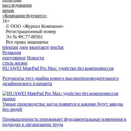
расследования
архив
«Компания будущего»
16+
© ООО «Журнал Компания»
Регистрационный номер
Эл № ФС77-80561
Все права защищены
telegram
дзен
вконтакте
tenchat
Редакция
популярное
Новости
стиль жизни
HUAWEI MatePad Pro Max: удобство без компромиссов
Результаты тест-драйва нового высокопроизводительного
дизайнерского планшета
рынки
Умные производства: когда появятся и какими будут заводы
без людей
Промышленность переживает фундаментальные изменения в
подходах к организации труда