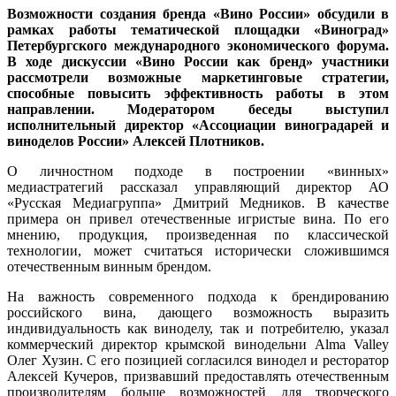
Возможности создания бренда «Вино России» обсудили в
рамках работы тематической площадки «Виноград»
Петербургского международного экономического форума.
В ходе дискуссии «Вино России как бренд» участники
рассмотрели возможные маркетинговые стратегии,
способные повысить эффективность работы в этом
направлении. Модератором беседы выступил
исполнительный директор «Ассоциации виноградарей и
виноделов России» Алексей Плотников.
О личностном подходе в построении «винных»
медиастратегий рассказал управляющий директор АО
«Русская Медиагруппа» Дмитрий Медников. В качестве
примера он привел отечественные игристые вина. По его
мнению, продукция, произведенная по классической
технологии, может считаться исторически сложившимся
отечественным винным брендом.
На важность современного подхода к брендированию
российского вина, дающего возможность выразить
индивидуальность как виноделу, так и потребителю, указал
коммерческий директор крымской винодельни Alma Valley
Олег Хузин. С его позицией согласился винодел и ресторатор
Алексей Кучеров, призвавший предоставлять отечественным
производителям больше возможностей для творческого