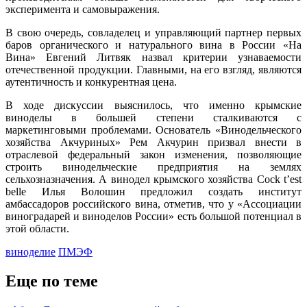
эксперимента и самовыражения.
В свою очередь, совладелец и управляющий партнер первых
баров органического и натурального вина в России «На
Вина» Евгений Литвяк назвал критерии узнаваемости
отечественной продукции. Главными, на его взгляд, являются
аутентичность и конкурентная цена.
В ходе дискуссии выяснилось, что именно крымские
виноделы в большей степени сталкиваются с
маркетинговыми проблемами. Основатель «Винодельческого
хозяйства Акчуриных» Рем Акчурин призвал внести в
отраслевой федеральный закон изменения, позволяющие
строить винодельческие предприятия на землях
сельхозназначения. А винодел крымского хозяйства Cock t’est
belle Илья Волошин предложил создать институт
амбассадоров российского вина, отметив, что у «Ассоциации
виноградарей и виноделов России» есть большой потенциал в
этой области.
виноделие
ПМЭФ
Еще по теме