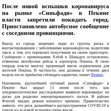
После новой вспышки коронавируса
на рынке «Синьфади» в Пекине
власти запретили покидать город.
Приостановлено автобусное сообщение
с соседними провинциями.
Выезд из города запрещен люди из группы риска и
контактировавшим с заболевшими коронавирусом, водителям
такси и тем, кто перевозит попутчиков на своем транспорте.
Сообщение с провинциями Хэбэй и Шаньдун остановлено,
отменены автобусные рейсы в аэропорты Пекина. В свою
очередь власти многих провинций ввели ограничения для
жителей Пекина. В частности, они должны в течение двух
недель после прибытия соблюдать карантин, пишет
Reuters
.
Напомним, крупнейший оптовый рынок «Синьфади» в
Пекине был закрыт 13 июня после того, как
эпидемиологическое расследование выявило коронавирус на
доске для разделки импортированного лосося. В районе
Фэнтай введен режим военного времени. Правительство
заявило, что риск дальнейшего распространения COVID-19 в
городе из-за новой вспышки очень высок.