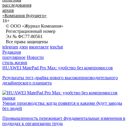
расследования
архив
«Компания будущего»
16+
© ООО «Журнал Компания»
Регистрационный номер
Эл № ФС77-80561
Все права защищены
telegram
дзен
вконтакте
tenchat
Редакция
популярное
Новости
стиль жизни
HUAWEI MatePad Pro Max: удобство без компромиссов
Результаты тест-драйва нового высокопроизводительного
дизайнерского планшета
рынки
Умные производства: когда появятся и какими будут заводы
без людей
Промышленность переживает фундаментальные изменения в
подходах к организации труда