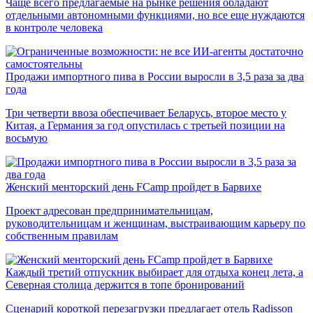
Чаще всего предлагаемые на рынке решения обладают
отдельными автономными функциями, но все еще нуждаются
в контроле человека
Продажи импортного пива в России выросли в 3,5 раза за два
года
Три четверти ввоза обеспечивает Беларусь, второе место у
Китая, а Германия за год опустилась с третьей позиции на
восьмую
Женский менторский день FCamp пройдет в Барвихе
Проект адресован предпринимательницам,
руководительницам и женщинам, выстраивающим карьеру по
собственным правилам
Каждый третий отпускник выбирает для отдыха конец лета, а
Северная столица держится в топе бронирований
Сценарий короткой перезагрузки предлагает отель Radisson