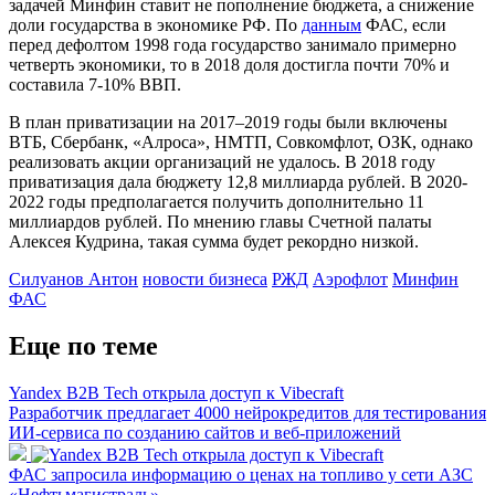
задачей Минфин ставит не пополнение бюджета, а снижение
доли государства в экономике РФ. По
данным
ФАС, если
перед дефолтом 1998 года государство занимало примерно
четверть экономики, то в 2018 доля достигла почти 70% и
составила 7-10% ВВП.
В план приватизации на 2017–2019 годы были включены
ВТБ, Сбербанк, «Алроса», НМТП, Совкомфлот, ОЗК, однако
реализовать акции организаций не удалось. В 2018 году
приватизация дала бюджету 12,8 миллиарда рублей. В 2020-
2022 годы предполагается получить дополнительно 11
миллиардов рублей. По мнению главы Счетной палаты
Алексея Кудрина, такая сумма будет рекордно низкой.
Силуанов Антон
новости бизнеса
РЖД
Аэрофлот
Минфин
ФАС
Еще по теме
Yandex B2B Tech открыла доступ к Vibecraft
Разработчик предлагает 4000 нейрокредитов для тестирования
ИИ-сервиса по созданию сайтов и веб-приложений
ФАС запросила информацию о ценах на топливо у сети АЗС
«Нефтьмагистраль»