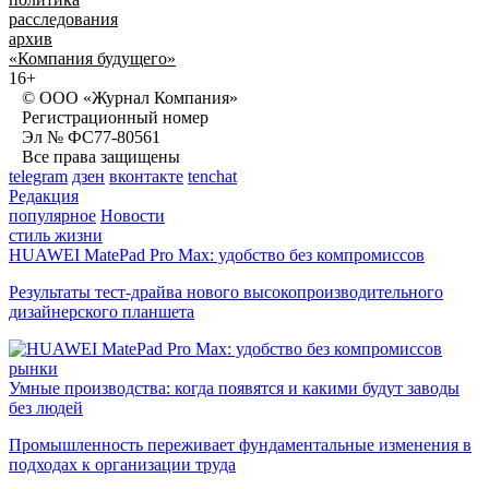
расследования
архив
«Компания будущего»
16+
© ООО «Журнал Компания»
Регистрационный номер
Эл № ФС77-80561
Все права защищены
telegram
дзен
вконтакте
tenchat
Редакция
популярное
Новости
стиль жизни
HUAWEI MatePad Pro Max: удобство без компромиссов
Результаты тест-драйва нового высокопроизводительного
дизайнерского планшета
рынки
Умные производства: когда появятся и какими будут заводы
без людей
Промышленность переживает фундаментальные изменения в
подходах к организации труда