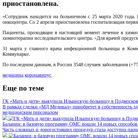
приостановлена.
«Сотрудник находится на больничном с 25 марта 2020 года.
онкоцентра. Со 2 апреля приостановлена госпитализация перв
Пациенты, проходящие в настоящий момент лечение в химиот
химиотерапии исследовательского центра. «Для врачей предус
31 марта у главного врача инфекционной больницы в Ко
Коммунарке.
По последним данным, в России 3548 случаев заболевания (+771
медицина
коронавирус
Еще по теме
ГК «Мать и дитя» выкупила Ильинскую больницу в Подмосковье
В рамках сделки «МД Медикал» приобретет в собственность здан
медицинским персоналом
Баланин: в базовую программу ОМС вошли 14 новых способов
Часть сложных и дорогостоящих процедур стала доступна пац