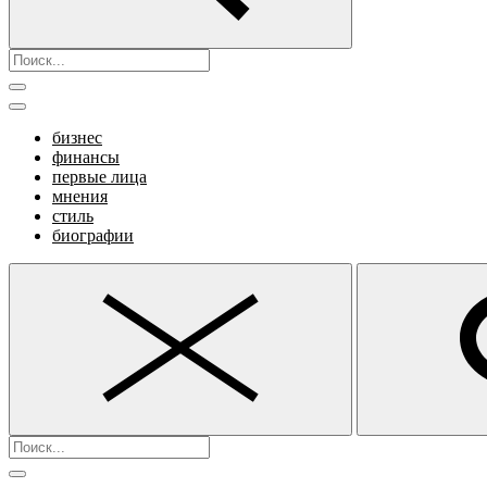
бизнес
финансы
первые лица
мнения
стиль
биографии