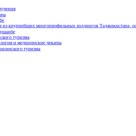
лучения
бе
им из крупнейших многопрофильных холдингов Таджикистана, о
ского туризма
ология и медицинские чекапы