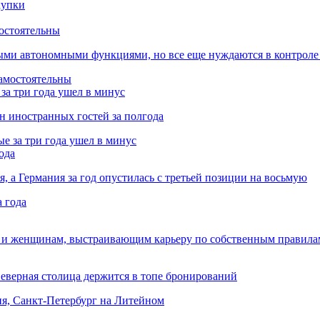
остоятельны
ыми автономными функциями, но все еще нуждаются в контроле
за три года ушел в минус
лн иностранных гостей за полгода
ода
я, а Германия за год опустилась с третьей позиции на восьмую
 и женщинам, выстраивающим карьеру по собственным правила
Северная столица держится в топе бронирований
ня, Санкт-Петербург на Литейном