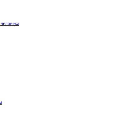
 человека
м