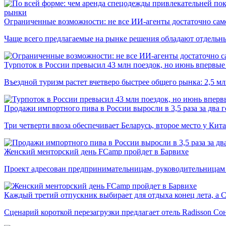
рынки
Ограниченные возможности: не все ИИ-агенты достаточно сам
Чаще всего предлагаемые на рынке решения обладают отдельн
Турпоток в России превысил 43 млн поездок, но июнь впервые 
Въездной туризм растет вчетверо быстрее общего рынка: 2,5 м
Продажи импортного пива в России выросли в 3,5 раза за два г
Три четверти ввоза обеспечивает Беларусь, второе место у Кита
Женский менторский день FCamp пройдет в Барвихе
Проект адресован предпринимательницам, руководительницам
Каждый третий отпускник выбирает для отдыха конец лета, а 
Сценарий короткой перезагрузки предлагает отель Radisson Со