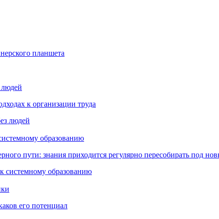
йнерского планшета
з людей
дходах к организации труда
 системному образованию
ьерного пути: знания приходится регулярно пересобирать под но
пки
каков его потенциал