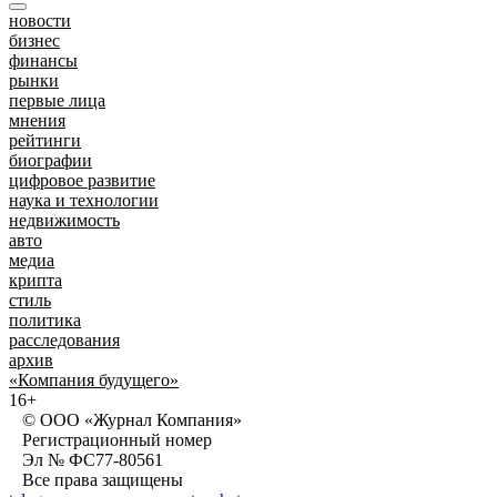
новости
бизнес
финансы
рынки
первые лица
мнения
рейтинги
биографии
цифровое развитие
наука и технологии
недвижимость
авто
медиа
крипта
стиль
политика
расследования
архив
«Компания будущего»
16+
© ООО «Журнал Компания»
Регистрационный номер
Эл № ФС77-80561
Все права защищены