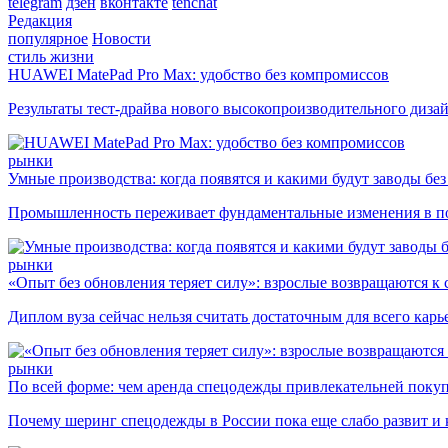
telegram
дзен
вконтакте
tenchat
Редакция
популярное
Новости
стиль жизни
HUAWEI MatePad Pro Max: удобство без компромиссов
Результаты тест-драйва нового высокопроизводительного диза
рынки
Умные производства: когда появятся и какими будут заводы бе
Промышленность переживает фундаментальные изменения в по
рынки
«Опыт без обновления теряет силу»: взрослые возвращаются к
Диплом вуза сейчас нельзя считать достаточным для всего кар
рынки
По всей форме: чем аренда спецодежды привлекательней поку
Почему шеринг спецодежды в России пока еще слабо развит и 