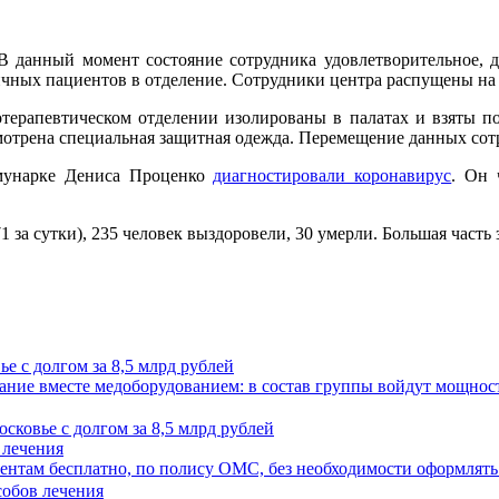
 В данный момент состояние сотрудника удовлетворительное, 
ичных пациентов в отделение. Сотрудники центра распущены на к
ерапевтическом отделении изолированы в палатах и взяты по
мотрена специальная защитная одежда. Перемещение данных сот
ммунарке Дениса Проценко
диагностировали коронавирус
. Он 
 за сутки), 235 человек выздоровели, 30 умерли. Большая часть
 с долгом за 8,5 млрд рублей
ие вместе медоборудованием: в состав группы войдут мощности 
 лечения
иентам бесплатно, по полису ОМС, без необходимости оформлять