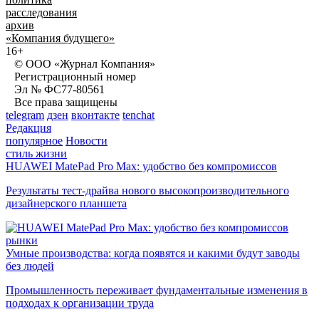
расследования
архив
«Компания будущего»
16+
© ООО «Журнал Компания»
Регистрационный номер
Эл № ФС77-80561
Все права защищены
telegram
дзен
вконтакте
tenchat
Редакция
популярное
Новости
стиль жизни
HUAWEI MatePad Pro Max: удобство без компромиссов
Результаты тест-драйва нового высокопроизводительного
дизайнерского планшета
рынки
Умные производства: когда появятся и какими будут заводы
без людей
Промышленность переживает фундаментальные изменения в
подходах к организации труда