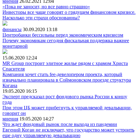
мнения
26.02.2021
12:04
«Пока не заносит, но все равно страшно»
Инвесторы все чаще говорят о грядущем финансовом кризисе.
Насколько эти страхи обоснованны?
финансы
30.09.2020
13:18
Центробанки бессильны перед экономическим кризисом
Почему экономикам сегодня фискальная поддержка важнее
монетарной
15.06.2020
12:24
MR Group построит элитное жилье рядом с храмом Христа
Спасителя
Компания хочет стать fee-девелопером проекта, который
изначально планировала в Соймоновском проезде структура
Когана
19.05.2020
16:15
Эксперт предсказал рост фондового рынка России к концу
года
При этом ЦБ может прибегнуть к управляемой девальвации,
говорит он
мнения
19.05.2020
14:27
Что ждет фондовый рынок после выхода из пандемии
Евгений Коган не исключает, что государство может устроить
еще одну управляемую девальвацию