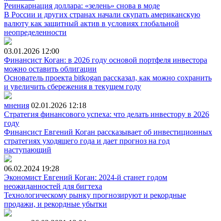
Реинкарнация доллара: «зелень» снова в моде
В России и других странах начали скупать американскую
валюту как защитный актив в условиях глобальной
неопределенности
03.01.2026
12:00
Финансист Коган: в 2026 году основой портфеля инвестора
можно оставить облигации
Основатель проекта bitkogan рассказал, как можно сохранить
и увеличить сбережения в текущем году
мнения
02.01.2026
12:18
Стратегия финансового успеха: что делать инвестору в 2026
году
Финансист Евгений Коган рассказывает об инвестиционных
стратегиях уходящего года и дает прогноз на год
наступающий
06.02.2024
19:28
Экономист Евгений Коган: 2024-й станет годом
неожиданностей для бигтеха
Технологическому рынку прогнозируют и рекордные
продажи, и рекордные убытки