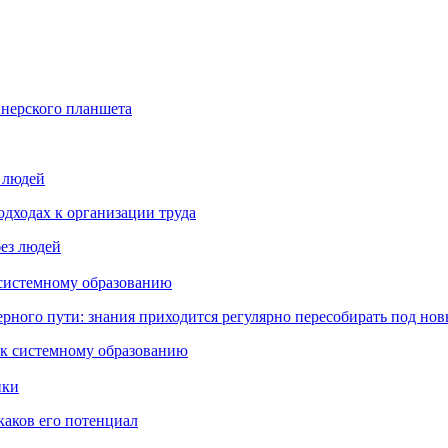
йнерского планшета
з людей
дходах к организации труда
 системному образованию
ьерного пути: знания приходится регулярно пересобирать под но
пки
каков его потенциал