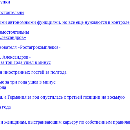
остоятельны
ыми автономными функциями, но все еще нуждаются в контроле
 Александров»
снователя «Ростагрокомплекса»
за три года ушел в минус
лн иностранных гостей за полгода
ода
я, а Германия за год опустилась с третьей позиции на восьмую
 и женщинам, выстраивающим карьеру по собственным правила