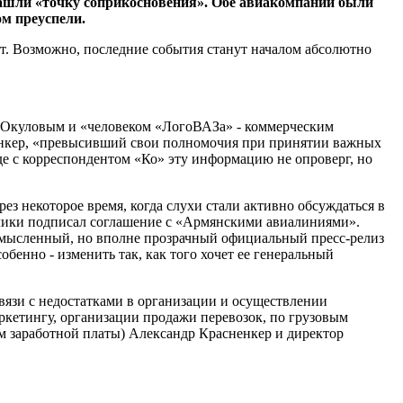
ашли «точку соприкосновения». Обе авиакомпании были
ом преуспели.
т. Возможно, последние события станут началом абсолютно
м Окуловым и «человеком «ЛогоВАЗа» - коммерческим
ненкер, «превысивший свои полномочия при принятии важных
е с корреспондентом «Ко» эту информацию не опроверг, но
з некоторое время, когда слухи стали активно обсуждаться в
лики подписал соглашение с «Армянскими авиалиниями».
ссмысленный, но вполне прозрачный официальный пресс-релиз
бенно - изменить так, как того хочет ее генеральный
связи с недостатками в организации и осуществлении
аркетингу, организации продажи перевозок, по грузовым
ем заработной платы) Александр Красненкер и директор