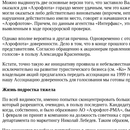
Можно выдвинуть две основные версии того, что заставило Вал
оказался для «Аэрофлота» гораздо менее удачным, чем это каж
могли оказаться либо действительно виноватыми (впрочем, неп
нарушения действительно имели место, говорят и начавшиеся 
«Аэрофлотом». Причем, по данным агентства «Интерфакс», эти
выявленным в ходе прокурорской проверки.
Однако вполне вероятна и другая причина. Одновременно с о
«Аэрофлота» доверенности. Дело в том, что в конце прошлого
представителям. Согласно обращению к акционерам правления 
голосов» в пользу Александра Красненкера.
Кстати, точно такую же инициативу проявила и небезызвестна
исключительно на развитие туристического бизнеса (см. «Ко»
владельцам акций предлагалось передать ассоциации на 1999
нашу Ассоциацию доверенность для голосования мы готовы пр
Жизнь подростка тяжела
По всей видимости, именно попытки сконцентрировать большо
который разрешится, очевидно, в пользу последнего. Кандидат
когда, собственно, и было образовано АО «Аэрофлот-РМА», был
1 февраля он принят в компанию на должность советника с при
департамента по маркетингу Николай Лебедев. Таким образом, 