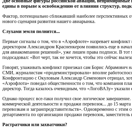
Две основные фигуры российской авиации, непримиримые к
едины в порыве к освобождению от влияния структур, подко
Фактор, потенциально сближавший наиболее перспективных оте
нового сценария развития нашего авиарынка.
Слухами земля полнится...
Первые сигналы о том, что в «Аэрофлоте» назревает конфликт
директором Александром Красненкером появились еще в начал
для авиакомпании решений», уже лишен права подписи. В тот 
подосадовал: «Вот черт, так не хочется, чтобы это сейчас вылез
Говорят, улаживать конфликт приезжал сам Борис Абрамович на
СМИ, журналистам «продемонстрировали» вполне работоспособ
Конфронтацию с Окуловым Александр Семенович отрицал, хотя
«Аэрофлота» поведал общественности о том, что компания плани
директор. Тогда казалось очевидным, что «ЛогоВАЗу» указали е
Однако процесс все-таки получил свое логическое завершение.
коммерческой деятельности и продажи перевозок... до 15 март
перевозкам и загранпредставительств». Одновременно с этим с
департамента по организации продажи перевозок, заместитель
Растратчики или захватчики?