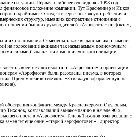
ание ситуации. Первая, наиболее очевидная - 1998 год
шил финансовое положение компании. Тут Красненкер и Ицков
о просто крайними. О том, что серьезные злоупотребления и
ммерческих структур, имевших контрактные отношения с
о в отношении бывших руководителей «Аэрофлота» по фактам,
ны и их полномочия. Отменены также выданные им от имени
остей на голосование акциями так называемым полномочным
стными силами была начата кампания «по консолидации
аявляет о своей независимости от «Аэрофлота» и ориентации
ционерам «Аэрофлота» были разосланы письма, в которых
лота». Причем небезвозмездно: «За каждую оформленную на
анена).
ной обострения конфликта между Красненкером и Окуловым,
мир Тихонов, возглавлявший авиакомпанию в начале 90-х,
высшего поста в «Аэрофлоте». Теперь Тихонов взял реванш: с
ка заменяет еще один «старый аэрофлотовец» - директор