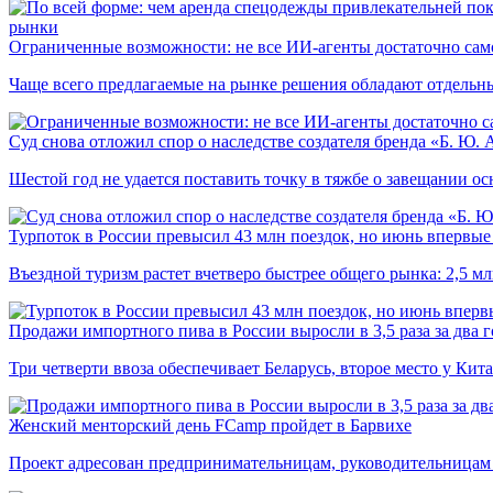
рынки
Ограниченные возможности: не все ИИ-агенты достаточно сам
Чаще всего предлагаемые на рынке решения обладают отдельн
Суд снова отложил спор о наследстве создателя бренда «Б. Ю.
Шестой год не удается поставить точку в тяжбе о завещании о
Турпоток в России превысил 43 млн поездок, но июнь впервые 
Въездной туризм растет вчетверо быстрее общего рынка: 2,5 м
Продажи импортного пива в России выросли в 3,5 раза за два г
Три четверти ввоза обеспечивает Беларусь, второе место у Кита
Женский менторский день FCamp пройдет в Барвихе
Проект адресован предпринимательницам, руководительницам