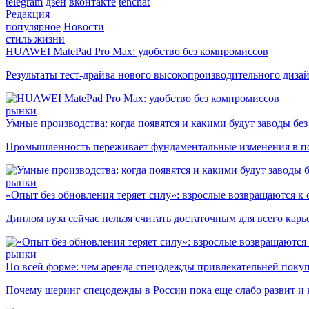
telegram
дзен
вконтакте
tenchat
Редакция
популярное
Новости
стиль жизни
HUAWEI MatePad Pro Max: удобство без компромиссов
Результаты тест-драйва нового высокопроизводительного диза
рынки
Умные производства: когда появятся и какими будут заводы бе
Промышленность переживает фундаментальные изменения в по
рынки
«Опыт без обновления теряет силу»: взрослые возвращаются к
Диплом вуза сейчас нельзя считать достаточным для всего кар
рынки
По всей форме: чем аренда спецодежды привлекательней поку
Почему шеринг спецодежды в России пока еще слабо развит и 