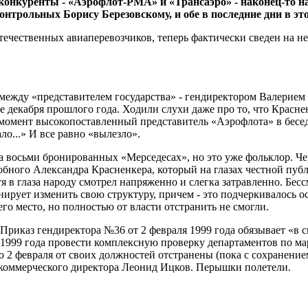
онкуренты - «Аэрофлот-РМА» и «Трансаэро» - наконец-то н
нтрольных Борису Березовскому, и обе в последние дни в эт
чественных авиаперевозчиков, теперь фактически сведен на не
 между «представителем государства» - гендиректором Валерие
е декабря прошлого года. Ходили слухи даже про то, что Крас
момент высокопоставленный представитель «Аэрофлота» в бесед
ало...» И все равно «вылезло».
 восьми бронированных «Мерседесах», но это уже фольклор. Чере
ного Александра Красненкера, который на глазах честной пуб
 в глаза народу смотрел напряженно и слегка затравленно. Бе
рует изменить свою структуру, причем - это подчеркивалось осо
го место, но полностью от власти отстранить не смогли.
 Приказ гендиректора №36 от 2 февраля 1999 года обязывает «в 
а 1999 года провести комплексную проверку департаментов по м
о 2 февраля от своих должностей отстранены (пока с сохранени
 коммерческого директора Леонид Ицков. Перышки полетели.