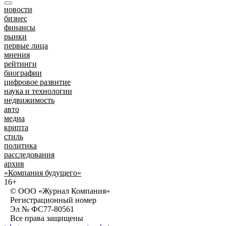
новости
бизнес
финансы
рынки
первые лица
мнения
рейтинги
биографии
цифровое развитие
наука и технологии
недвижимость
авто
медиа
крипта
стиль
политика
расследования
архив
«Компания будущего»
16+
© ООО «Журнал Компания»
Регистрационный номер
Эл № ФС77-80561
Все права защищены