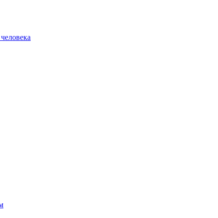
 человека
м