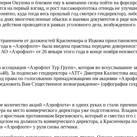
ерия Окулова и близкие ему в компании силы пойти на форсиров
ется на первый взгляд, и рост пассажиропотока отнюдь не улуч
онятно, куда тогда весь прошлый год смотрел гендиректор), либ
на днях многочисленные обыски и выемки документов в ряде ко
 действия проводятся в рамках уголовного дела, возбужденног
тстранением от должностей Красненкера и Ицкова приостановле
 года в «Аэрофлоте» была введена практика передачи доверенн
АО «Аэрофлот» от 26 января этого года в конце ноября неизве
я ассоциация «Аэрофлот Тур Групп», которая во всеуслышание з
 №48). За подписью гендиректора «АТГ» Дмитрия Каллистова ак
 год права по голосованию принадлежащими им акциями «Аэроф
едложить Вам Существенное вознаграждение» (орфография сохр
е количество акций «Аэрофлота» в одних руках и стали причи
ура на место коммерческого директора уже подготовлена. Влади
 яростным противником Березовского, который и сместил его с 
целом на должность коммерческого директора, а Красненкера по
в «Аэрофлоте» у руля снова летчики.