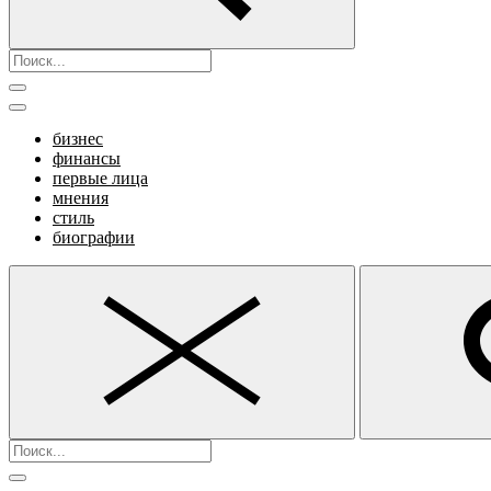
бизнес
финансы
первые лица
мнения
стиль
биографии