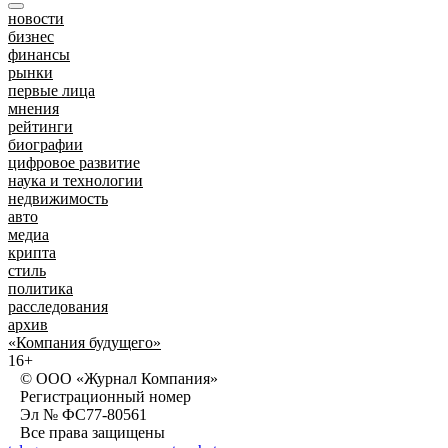
новости
бизнес
финансы
рынки
первые лица
мнения
рейтинги
биографии
цифровое развитие
наука и технологии
недвижимость
авто
медиа
крипта
стиль
политика
расследования
архив
«Компания будущего»
16+
© ООО «Журнал Компания»
Регистрационный номер
Эл № ФС77-80561
Все права защищены