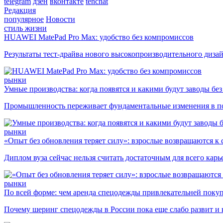
telegram
дзен
вконтакте
tenchat
Редакция
популярное
Новости
стиль жизни
HUAWEI MatePad Pro Max: удобство без компромиссов
Результаты тест-драйва нового высокопроизводительного диза
рынки
Умные производства: когда появятся и какими будут заводы бе
Промышленность переживает фундаментальные изменения в по
рынки
«Опыт без обновления теряет силу»: взрослые возвращаются к
Диплом вуза сейчас нельзя считать достаточным для всего кар
рынки
По всей форме: чем аренда спецодежды привлекательней поку
Почему шеринг спецодежды в России пока еще слабо развит и 