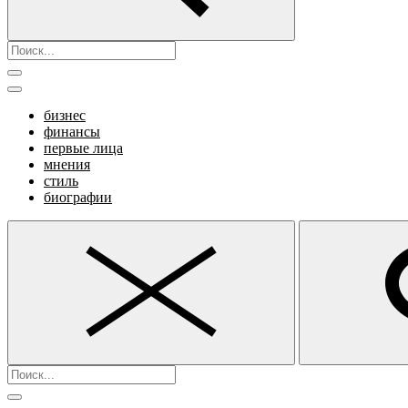
бизнес
финансы
первые лица
мнения
стиль
биографии