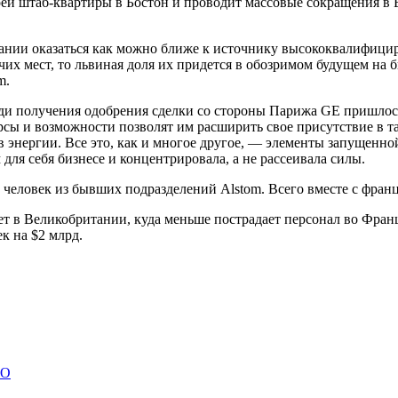
воей штаб-квартиры в Бостон и проводит массовые сокращения в 
пании оказаться как можно ближе к источнику высококвалифици
чих мест, то львиная доля их придется в обозримом будущем на 
m.
ди получения одобрения сделки со стороны Парижа GE пришлось
сурсы и возможности позволят им расширить свое присутствие в 
 энергии. Все это, как и многое другое, — элементы запущенн
для себя бизнесе и концентрировала, а не рассеивала силы.
 человек из бывших подразделений Alstom. Всего вместе с фран
т в Великобритании, куда меньше пострадает персонал во Франци
к на $2 млрд.
PO