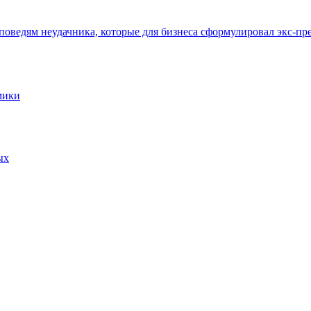
оведям неудачника, которые для бизнеса сформулировал экс-пре
омики
ых