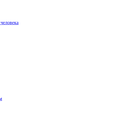
 человека
м