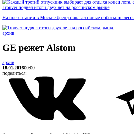
Trouver подвел итоги двух лет на российском рынке
На презентации в Москве бренд показал новые роботы-пылесо
архив
GE режет Alstom
архив
18.01.2016
00:00
поделиться: