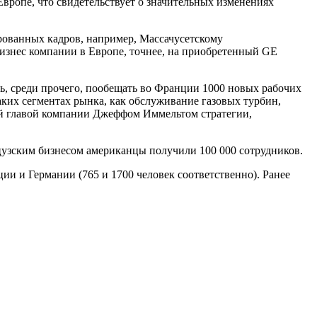
Европе, что свидетельствует о значительных изменениях
рованных кадров, например, Массачусетскому
бизнес компании в Европе, точнее, на приобретенный GE
, среди прочего, пообещать во Франции 1000 новых рабочих
таких сегментах рынка, как обслуживание газовых турбин,
ой главой компании Джеффом Иммельтом стратегии,
цузским бизнесом американцы получили 100 000 сотрудников.
и и Германии (765 и 1700 человек соответственно). Ранее