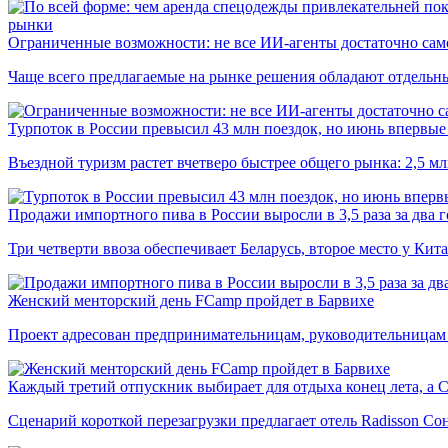
рынки
Ограниченные возможности: не все ИИ-агенты достаточно сам
Чаще всего предлагаемые на рынке решения обладают отдельн
Турпоток в России превысил 43 млн поездок, но июнь впервые 
Въездной туризм растет вчетверо быстрее общего рынка: 2,5 м
Продажи импортного пива в России выросли в 3,5 раза за два г
Три четверти ввоза обеспечивает Беларусь, второе место у Кита
Женский менторский день FCamp пройдет в Барвихе
Проект адресован предпринимательницам, руководительницам
Каждый третий отпускник выбирает для отдыха конец лета, а 
Сценарий короткой перезагрузки предлагает отель Radisson Со