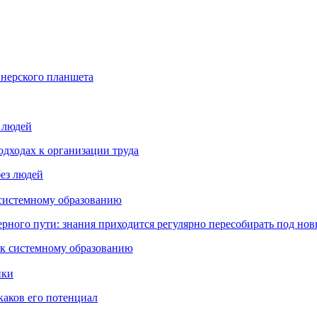
йнерского планшета
з людей
дходах к организации труда
 системному образованию
ьерного пути: знания приходится регулярно пересобирать под но
пки
каков его потенциал