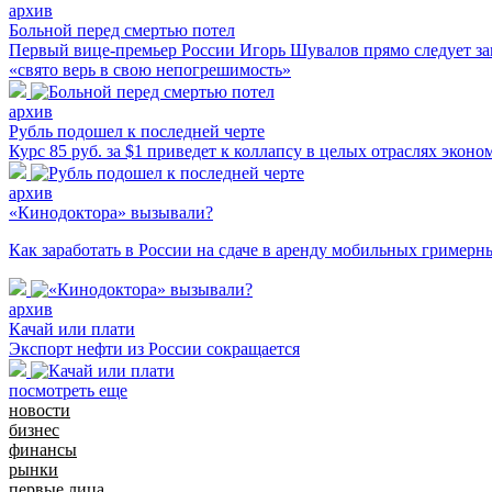
архив
Больной перед смертью потел
Первый вице-премьер России Игорь Шувалов прямо следует зап
«свято верь в свою непогрешимость»
архив
Рубль подошел к последней черте
Курс 85 руб. за $1 приведет к коллапсу в целых отраслях экон
архив
«Кинодоктора» вызывали?
Как заработать в России на сдаче в аренду мобильных гримерн
архив
Качай или плати
Экспорт нефти из России сокращается
посмотреть еще
новости
бизнес
финансы
рынки
первые лица