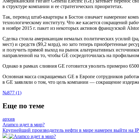
Американский гигант General Electric (GE) затевает перенос с
в структуре компании и ее стратегических приоритетах.
Так, перевод штаб-квартиры в Бостон означает намерение ком
технологическому институту. Что же касается сокращений рабо
в ноябре 2015 г. пакет из некоторых активов французской Alsto
Сделка стоила американцам немалых политических усилий (ра
мест) и средств ($9,2 млрд), но зато теперь приобретенные ре
и получить прямой выход на рынок альтернативных источников
направленной на то, чтобы GE сосредоточилась на профильном 
Однако в рамках слияния GE готовится уволить примерно 6500
Основная масса сокращаемых GE в Европе сотрудников работае
в GE заявляли о том, что цель компании — сокращение издерже
№877 (1)
Еще по теме
архив
Aramco идет в мир?
Крупнейший производитель нефти в мире намерен выйти на I