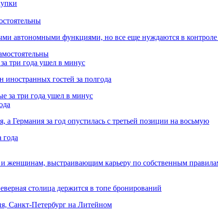
остоятельны
ыми автономными функциями, но все еще нуждаются в контроле
за три года ушел в минус
лн иностранных гостей за полгода
ода
я, а Германия за год опустилась с третьей позиции на восьмую
 и женщинам, выстраивающим карьеру по собственным правила
Северная столица держится в топе бронирований
ня, Санкт-Петербург на Литейном