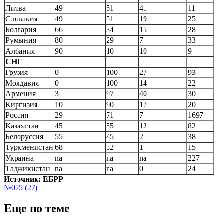
Литва
49
51
41
11
Словакия
49
51
19
25
Болгария
66
34
15
28
Румыния
80
29
7
33
Албания
90
10
10
9
СНГ
Грузия
0
100
27
93
Молдавия
0
100
14
22
Армения
3
97
40
30
Киргизия
10
90
17
20
Россия
29
71
7
1697
Казахстан
45
55
12
82
Белоруссия
55
45
2
38
Туркменистан
68
32
1
15
Украина
na
na
na
227
Таджикистан
na
na
0
24
Источник: ЕБРР
№075 (27)
Еще по теме