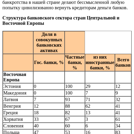
банкротства в нашей стране делают бессмысленной любую
попытку цивилизованно вернуть кредиторам деньги банков.
Структура банковского сектора стран Центральной и
Восточной Европы
Доля в
совокупных
банковских
активах
Частные
из них
Всего
Гос. банки, %
банки,
иностранные
банков
%
банки, %
Восточная
Европа
Эстония
0
100
29
12
Македония
0
100
7
9
Латвия
7
93
71
32
Венгрия
12
88
62
41
Греция
18
82
13
41
Хорватия
33
67
3
61
Словения
40
60
6
34
Польша
47
53
16
83