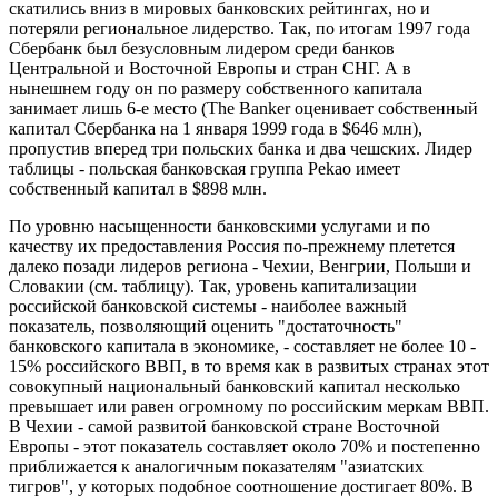
скатились вниз в мировых банковских рейтингах, но и
потеряли региональное лидерство. Так, по итогам 1997 года
Сбербанк был безусловным лидером среди банков
Центральной и Восточной Европы и стран СНГ. А в
нынешнем году он по размеру собственного капитала
занимает лишь 6-е место (The Banker оценивает собственный
капитал Сбербанка на 1 января 1999 года в $646 млн),
пропустив вперед три польских банка и два чешских. Лидер
таблицы - польская банковская группа Pekao имеет
собственный капитал в $898 млн.
По уровню насыщенности банковскими услугами и по
качеству их предоставления Россия по-прежнему плетется
далеко позади лидеров региона - Чехии, Венгрии, Польши и
Словакии (см. таблицу). Так, уровень капитализации
российской банковской системы - наиболее важный
показатель, позволяющий оценить "достаточность"
банковского капитала в экономике, - составляет не более 10 -
15% российского ВВП, в то время как в развитых странах этот
совокупный национальный банковский капитал несколько
превышает или равен огромному по российским меркам ВВП.
В Чехии - самой развитой банковской стране Восточной
Европы - этот показатель составляет около 70% и постепенно
приближается к аналогичным показателям "азиатских
тигров", у которых подобное соотношение достигает 80%. В