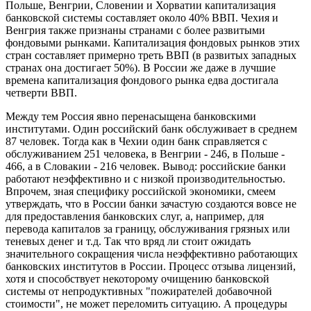
Польше, Венгрии, Словении и Хорватии капитализация
банковской системы составляет около 40% ВВП. Чехия и
Венгрия также признаны странами с более развитыми
фондовыми рынками. Капитализация фондовых рынков этих
стран составляет примерно треть ВВП (в развитых западных
странах она достигает 50%). В России же даже в лучшие
времена капитализация фондового рынка едва достигала
четверти ВВП.
Между тем Россия явно перенасыщена банковскими
институтами. Один российский банк обслуживает в среднем
87 человек. Тогда как в Чехии один банк справляется с
обслуживанием 251 человека, в Венгрии - 246, в Польше -
466, а в Словакии - 216 человек. Вывод: российские банки
работают неэффективно и с низкой производительностью.
Впрочем, зная специфику российской экономики, смеем
утверждать, что в России банки зачастую создаются вовсе не
для предоставления банковских слуг, а, например, для
перевода капиталов за границу, обслуживания грязных или
теневых денег и т.д. Так что вряд ли стоит ожидать
значительного сокращения числа неэффективно работающих
банковских институтов в России. Процесс отзыва лицензий,
хотя и способствует некоторому очищению банковской
системы от непродуктивных "пожирателей добавочной
стоимости", не может переломить ситуацию. А процедуры