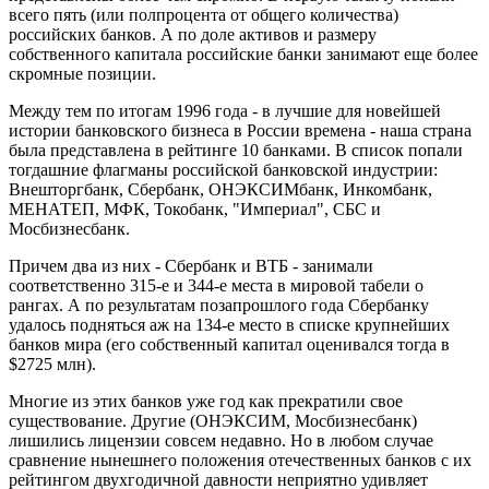
всего пять (или полпроцента от общего количества)
российских банков. А по доле активов и размеру
собственного капитала российские банки занимают еще более
скромные позиции.
Между тем по итогам 1996 года - в лучшие для новейшей
истории банковского бизнеса в России времена - наша страна
была представлена в рейтинге 10 банками. В список попали
тогдашние флагманы российской банковской индустрии:
Внешторгбанк, Сбербанк, ОНЭКСИМбанк, Инкомбанк,
МЕНАТЕП, МФК, Токобанк, "Империал", СБС и
Мосбизнесбанк.
Причем два из них - Сбербанк и ВТБ - занимали
соответственно 315-е и 344-е места в мировой табели о
рангах. А по результатам позапрошлого года Сбербанку
удалось подняться аж на 134-е место в списке крупнейших
банков мира (его собственный капитал оценивался тогда в
$2725 млн).
Многие из этих банков уже год как прекратили свое
существование. Другие (ОНЭКСИМ, Мосбизнесбанк)
лишились лицензии совсем недавно. Но в любом случае
сравнение нынешнего положения отечественных банков с их
рейтингом двухгодичной давности неприятно удивляет