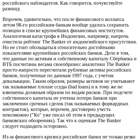
российского наблюдателя. Как говорится, почувствуйте
разницу.
Впрочем, удивительно, что после финансового коллапса
летом 98-го российским банкам вообще удалось сохранить
позиции в списке крупнейших финансовых институтов.
Аналогичная катастрофа в Индонезии, например, напрочь
очистила рейтинг The Banker от индонезийского присутствия.
Но не стоит обольщаться относительно достойными
показателями крупнейших российских банков. Дело в том,
что данные по активам и собственному капиталу Сбербанка и
ВТБ посчитаны весьма своеобразно: аналитики The Banker
просто-напросто пересчитали рублевые активы российских
банков, полученные по данным 1997 года, с учетом
девальвации. Таким образом, размеры активов не учитывают
так называемые плохие ссуды (bad loans) и к тому же не
взвешены должным образом по видам рисков. При подсчете
собственного капитала не учтены потери банков при
заключении срочных сделок (так называемых форвардных
контрактов), которые, впрочем, достоверно учесть
невозможно ("Ко" уже писал об этом в предыдущих
банковских обозрениях). Так что к оценкам The Banker
следует подходить осторожно.
Из-за финансового кризиса российские банки не только резко