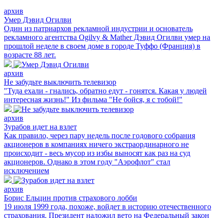
архив
Умер Дэвид Огилви
Один из патриархов рекламной индустрии и основатель
рекламного агентства Ogilvy & Mather Дэвид Огилви умер на
прошлой неделе в своем доме в городе Туффо (Франция) в
возрасте 88 лет.
архив
Не забудьте выключить телевизор
"Туда ехали - гнались, обратно едут - гонятся. Какая у людей
интересная жизнь!" Из фильма "Не бойся, я с тобой!"
архив
Зурабов идет на взлет
Как правило, через пару недель после годового собрания
акционеров в компаниях ничего экстраординарного не
происходит - весь мусор из избы выносят как раз на суд
акционеров. Однако в этом году "Аэрофлот" стал
исключением
архив
Борис Ельцин против страхового лобби
19 июля 1999 года, похоже, войдет в историю отечественного
страхования. Президент наложил вето на Федеральный закон