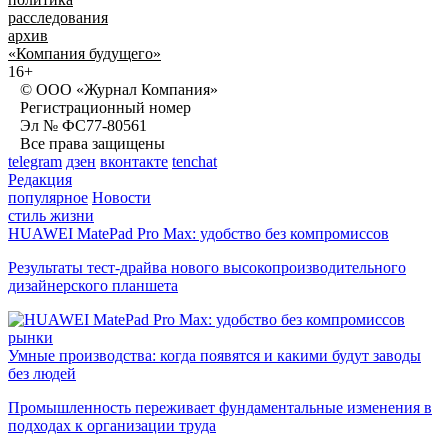
расследования
архив
«Компания будущего»
16+
© ООО «Журнал Компания»
Регистрационный номер
Эл № ФС77-80561
Все права защищены
telegram
дзен
вконтакте
tenchat
Редакция
популярное
Новости
стиль жизни
HUAWEI MatePad Pro Max: удобство без компромиссов
Результаты тест-драйва нового высокопроизводительного
дизайнерского планшета
рынки
Умные производства: когда появятся и какими будут заводы
без людей
Промышленность переживает фундаментальные изменения в
подходах к организации труда