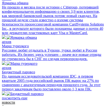
Ярмарка обмана
Не прошло и месяца после истории с Citigroup, потерявшей
конфиденциальную информацию о своих 3,9 млн клиентов,
как мировой банковский рынок потряс новый скандал. На
прошлой неделе стало известно о взломе системы
безопасности процессинговой компании CardSystems Solutions
Inc., в результате которого были похищены данные о почти 40
млн держателях пластиковых карт Visa и MasterCard.
архив
Марш турецкого
Россияне любят отдыхать в Турции, турки любят в России
работать. Их бизнес здесь успешен – иначе все новые отряды
не стремились бы в СНГ по следам первопроходцев.
архив
Бюджетный паровоз
По данным исследовательской компании IDC, в первом
квартале 2005 года российский рынок ПК вырос на 27% по
сравнению с аналогичным периодом прошлого года. За этот
период заказчикам было поставлено около 1,3 млн ПК.
посмотреть еще
новости