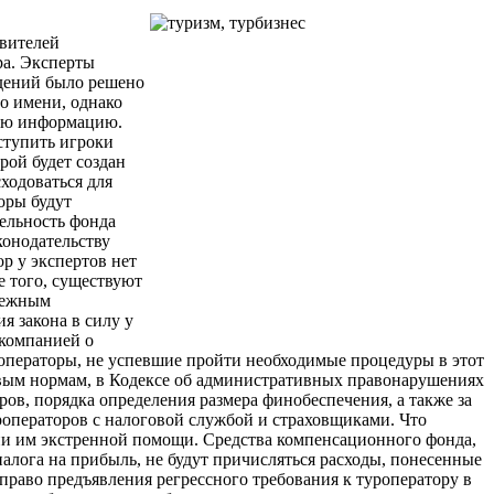
авителей
ра. Эксперты
ждений было решено
го имени, однако
ную информацию.
ступить игроки
рой будет создан
ходоваться для
оры будут
тельность фонда
конодательству
ор у экспертов нет
е того, существуют
убежным
я закона в силу у
 компанией о
роператоры, не успевшие пройти необходимые процедуры в этот
новым нормам, в Кодексе об административных правонарушениях
ов, порядка определения размера финобеспечения, а также за
роператоров с налоговой службой и страховщиками. Что
ии им экстренной помощи. Средства компенсационного фонда,
налога на прибыль, не будут причисляться расходы, понесенные
раво предъявления регрессного требования к туроператору в