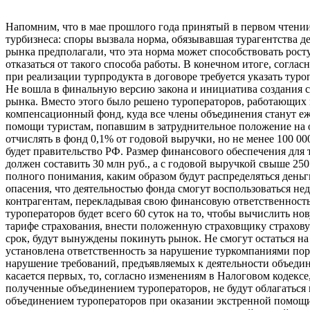
Напомним, что в мае прошлого года принятый в первом чтени
турбизнеса: споры вызвала норма, обязывавшая турагентства 
рынка предполагали, что эта норма может способствовать рос
отказаться от такого способа работы. В конечном итоге, согла
при реализации турпродукта в договоре требуется указать тур
Не вошла в финальную версию закона и инициатива создания 
рынка. Вместо этого было решено туроператоров, работающих в
компенсационный фонд, куда все члены объединения станут еже
помощи туристам, попавшим в затруднительное положение на о
отчислять в фонд 0,1% от годовой выручки, но не менее 100 00
будет правительство РФ. Размер финансового обеспечения для 
должен составить 30 млн руб., а с годовой выручкой свыше 250 
полного понимания, каким образом будут распределяться деньги
опасения, что деятельностью фонда смогут воспользоваться н
контрагентам, перекладывая свою финансовую ответственность
туроператоров будет всего 60 суток на то, чтобы вычислить н
тарифе страхования, внести положенную страховщику страхову
срок, будут вынуждены покинуть рынок. Не смогут остаться н
установлена ответственность за нарушение туркомпаниями поря
нарушение требований, предъявляемых к деятельности объедин
касается первых, то, согласно изменениям в Налоговом кодек
полученные объединением туроператоров, не будут облагаться 
объединением туроператоров при оказании экстренной помощи 