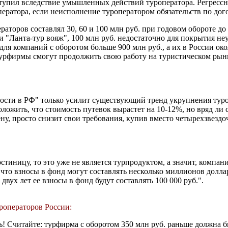
ступил вследствие умышленных действий туроператора. Регрессн
ператора, если неисполнение туроператором обязательств по д
торов составлял 30, 60 и 100 млн руб. при годовом обороте до 
 "Ланта-тур вояж", 100 млн руб. недостаточно для покрытия не
для компаний с оборотом больше 900 млн руб., а их в России око
рфирмы смогут продолжить свою работу на туристическом рынке
ности в РФ" только усилит существующий тренд укрупнения туро
ложить, что стоимость путевок вырастет на 10-12%, но вряд ли 
ну, просто снизит свои требования, купив вместо четырехзвездо
стиницу, то это уже не является турпродуктом, а значит, компан
что взносы в фонд могут составлять несколько миллионов долла
двух лет ее взносы в фонд будут составлять 100 000 руб.".
роператоров России:
Считайте: турфирма с оборотом 350 млн руб. раньше должна была