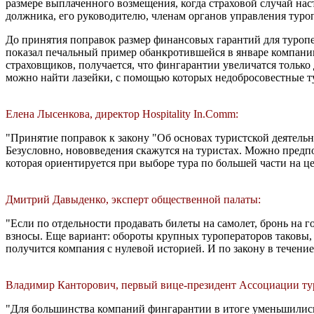
размере выплаченного возмещения, когда страховой случай на
должника, его руководителю, членам органов управления туро
До принятия поправок размер финансовых гарантий для туропера
показал печальный пример обанкротившейся в январе компании
страховщиков, получается, что фингарантии увеличатся только 
можно найти лазейки, с помощью которых недобросовестные ту
Елена Лысенкова, директор Hospitality In.Comm:
"Принятие поправок к закону "Об основах туристской деятель
Безусловно, нововведения скажутся на туристах. Можно предпо
которая ориентируется при выборе тура по большей части на це
Дмитрий Давыденко, эксперт общественной палаты:
"Если по отдельности продавать билеты на самолет, бронь на го
взносы. Еще вариант: обороты крупных туроператоров таковы, 
получится компания с нулевой историей. И по закону в течение 
Владимир Канторович, первый вице-президент Ассоциации ту
"Для большинства компаний фингарантии в итоге уменьшились! 