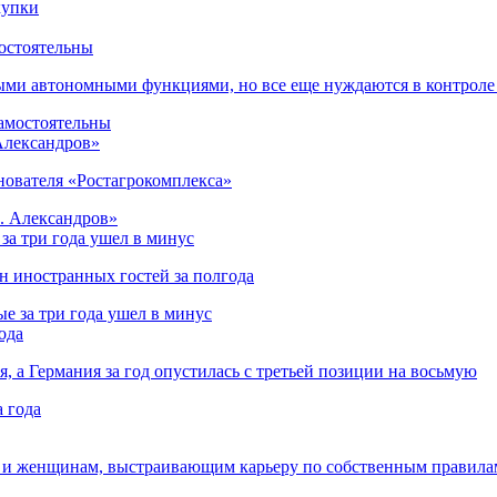
остоятельны
ыми автономными функциями, но все еще нуждаются в контроле
 Александров»
снователя «Ростагрокомплекса»
за три года ушел в минус
лн иностранных гостей за полгода
ода
я, а Германия за год опустилась с третьей позиции на восьмую
 и женщинам, выстраивающим карьеру по собственным правила