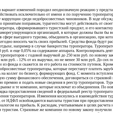
и вариант изменений породил неоднозначную реакцию у предст
действовать исключительно от имени и по поручению туроперато
ту коррупции среди недобросовестных чиновников. В ходе обсу
сно принятым поправкам, турагентства могут действовать от свое
оператора, сформировавшего туристский продукт, и его контакт
саморегулирующихся организаций, в которые должны были бы в
 сфере выездного туризма, объединить в организацию, при кото
годно вносить часть своих прибылей. Средства фонда будут рас
тдыхе, например в случае банкротства туроператора. Туроперат
0 руб. и еще 0,05% на содержание аппарата. Контролировать дея
туроператоров с годовой выручкой до 250 млн руб. по новому за
млн руб. - 12% от их выручки, но не менее 30 млн руб. До сих п
 из фонда и скажется ли его работа на стоимости путевок. Кром
едобросовестные туроператоры, которые перестанут платить зар
 на коллег по бизнесу, формирующих фонд. С момента вступлени
овую сумму финансового обеспечения, договориться со страховой
ю премию и подать новые сведения в реестр туроператоров. Ту
а рынке и те компании, которые исключат из объединения. По 
дка предоставления сведений в федеральный реестр туроператор
ения туроператоров. Изменения коснулись и взаимодействия ту
се, от НДФЛ освобождаются выплаты туристам при предоставлен
налогом на прибыль. К расходам, учитываемым в целях расчета 
туристам. Страховые же компании по новому закону получили п