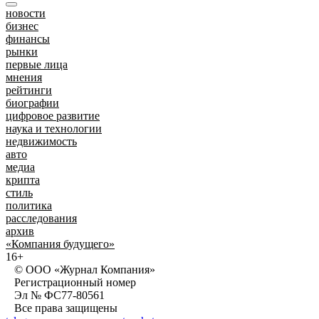
новости
бизнес
финансы
рынки
первые лица
мнения
рейтинги
биографии
цифровое развитие
наука и технологии
недвижимость
авто
медиа
крипта
стиль
политика
расследования
архив
«Компания будущего»
16+
© ООО «Журнал Компания»
Регистрационный номер
Эл № ФС77-80561
Все права защищены