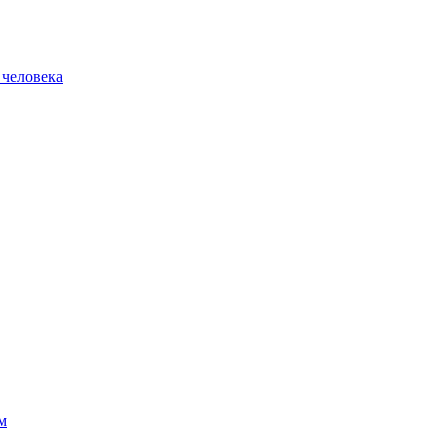
 человека
м