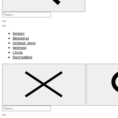
бизнес
финансы
первые лица
мнения
стиль
биографии