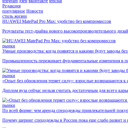
telegram
дзен
вконтакте
tenchat
Редакция
популярное
Новости
стиль жизни
HUAWEI MatePad Pro Max: удобство без компромиссов
Результаты тест-драйва нового высокопроизводительного диза
рынки
Умные производства: когда появятся и какими будут заводы бе
Промышленность переживает фундаментальные изменения в по
рынки
«Опыт без обновления теряет силу»: взрослые возвращаются к
Диплом вуза сейчас нельзя считать достаточным для всего кар
рынки
По всей форме: чем аренда спецодежды привлекательней поку
Почему шеринг спецодежды в России пока еще слабо развит и 