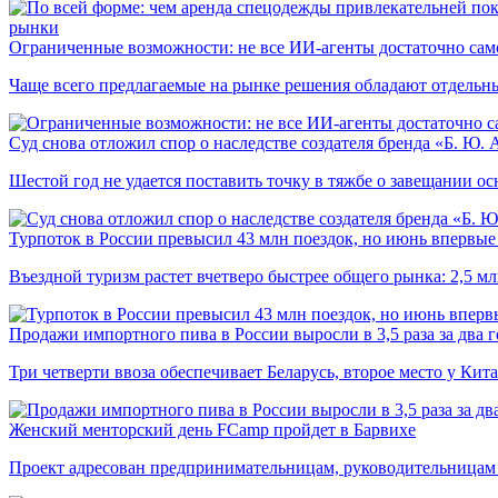
рынки
Ограниченные возможности: не все ИИ-агенты достаточно сам
Чаще всего предлагаемые на рынке решения обладают отдельн
Суд снова отложил спор о наследстве создателя бренда «Б. Ю.
Шестой год не удается поставить точку в тяжбе о завещании о
Турпоток в России превысил 43 млн поездок, но июнь впервые 
Въездной туризм растет вчетверо быстрее общего рынка: 2,5 м
Продажи импортного пива в России выросли в 3,5 раза за два г
Три четверти ввоза обеспечивает Беларусь, второе место у Кита
Женский менторский день FCamp пройдет в Барвихе
Проект адресован предпринимательницам, руководительницам