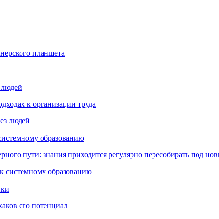
йнерского планшета
з людей
дходах к организации труда
 системному образованию
ьерного пути: знания приходится регулярно пересобирать под но
пки
каков его потенциал