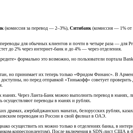
нк
(комиссия за перевод — 2–3%),
Ситибанк
(комиссия — 1% от
переводы для обычных клиентов и почти в четыре раза — для P
тет до 2% через интернет-банк и до 4% — через отделения.
едите» формально это возможно, но пользователи портала Banki
стан, но принимает их теперь только «Фридом Финанс». В Армен
 доступны, но перед отправкой «Тинькофф» советует проверить
м.
 юанях. Через Ланта-Банк можно выполнить перевод в юанях, ли
ь осуществляют переводы в юанях и рублях.
их драмах, азербайджанских манатах, белорусских рублях, казах
нковским переводам из России в свой филиал в ОАЭ.
нако осуществить их можно только в отделениях банка, в интерне
 банком-корреспондентом). После включения в SDN-лист США в ба