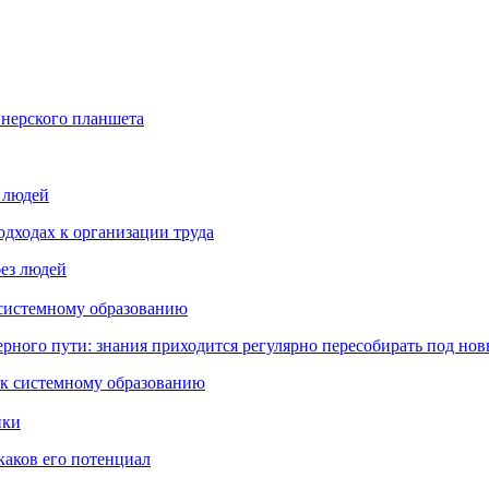
йнерского планшета
з людей
дходах к организации труда
 системному образованию
ьерного пути: знания приходится регулярно пересобирать под но
пки
каков его потенциал