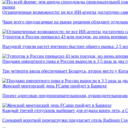
рынки
Ограниченные возможности: не все ИИ-агенты достаточно сам
Чаще всего предлагаемые на рынке решения обладают отдельн
Турпоток в России превысил 43 млн поездок, но июнь впервые 
Въездной туризм растет вчетверо быстрее общего рынка: 2,5 м
Продажи импортного пива в России выросли в 3,5 раза за два г
Три четверти ввоза обеспечивает Беларусь, второе место у Кита
Женский менторский день FCamp пройдет в Барвихе
Проект адресован предпринимательницам, руководительницам
Каждый третий отпускник выбирает для отдыха конец лета, а 
Сценарий короткой перезагрузки предлагает отель Radisson Со