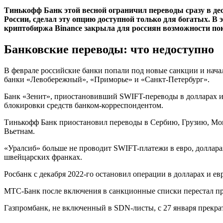
Тинькофф Банк этой весной ограничил переводы сразу в де
России, сделал эту опцию доступной только для богатых. В
криптобиржа Binance закрыла для россиян возможности пок
Банковские переводы: что недоступно
В феврале российские банки попали под новые санкции и нача
банки «Левобережный», «Приморье» и «Санкт-Петербург».
Банк «Зенит», приостановивший SWIFT-переводы в долларах и 
блокировки средств банком-корреспондентом.
Тинькофф Банк приостановил переводы в Сербию, Грузию, Мон
Вьетнам.
«Уралсиб» больше не проводит SWIFT-платежи в евро, доллара
швейцарских франках.
Росбанк с декабря 2022-го остановил операции в долларах и ев
МТС-Банк после включения в санкционные списки перестал пред
Газпромбанк, не включенный в SDN-листы, с 27 января прекра