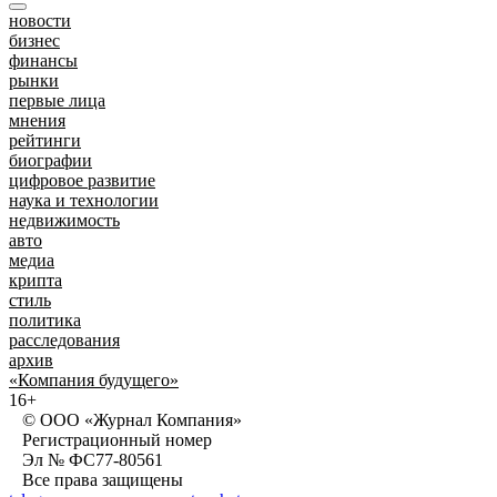
новости
бизнес
финансы
рынки
первые лица
мнения
рейтинги
биографии
цифровое развитие
наука и технологии
недвижимость
авто
медиа
крипта
стиль
политика
расследования
архив
«Компания будущего»
16+
© ООО «Журнал Компания»
Регистрационный номер
Эл № ФС77-80561
Все права защищены