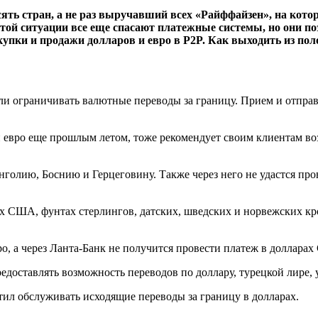
сять стран, а не раз выручавший всех «Райффайзен», на кот
 этой ситуации все еще спасают платежные системы, но они по
упки и продажи долларов и евро в P2P. Как выходить из по
ли ограничивать валютные переводы за границу. Прием и отпра
евро еще прошлым летом, тоже рекомендует своим клиентам воз
голию, Боснию и Герцеговину. Также через него не удастся пр
х США, фунтах стерлингов, датских, шведских и норвежских кро
ро, а через Ланта-Банк не получится провести платеж в доллара
оставлять возможность переводов по доллару, турецкой лире, у
тил обслуживать исходящие переводы за границу в долларах.