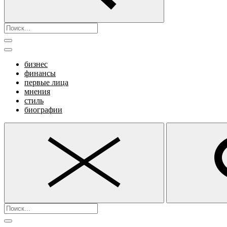
бизнес
финансы
первые лица
мнения
стиль
биографии