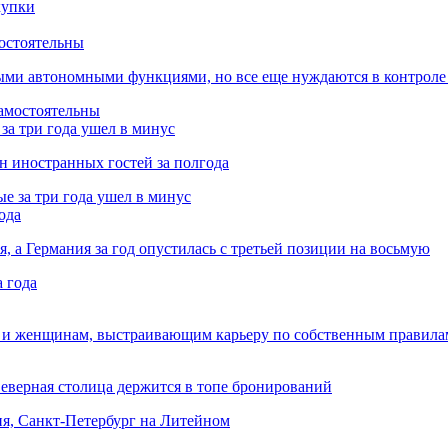
остоятельны
ыми автономными функциями, но все еще нуждаются в контроле
за три года ушел в минус
лн иностранных гостей за полгода
ода
я, а Германия за год опустилась с третьей позиции на восьмую
 и женщинам, выстраивающим карьеру по собственным правила
Северная столица держится в топе бронирований
ня, Санкт-Петербург на Литейном