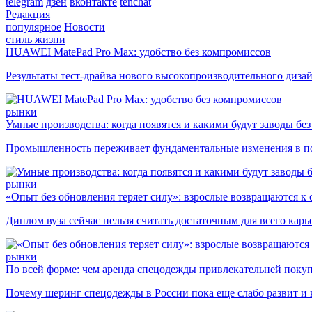
telegram
дзен
вконтакте
tenchat
Редакция
популярное
Новости
стиль жизни
HUAWEI MatePad Pro Max: удобство без компромиссов
Результаты тест-драйва нового высокопроизводительного диза
рынки
Умные производства: когда появятся и какими будут заводы бе
Промышленность переживает фундаментальные изменения в по
рынки
«Опыт без обновления теряет силу»: взрослые возвращаются к
Диплом вуза сейчас нельзя считать достаточным для всего кар
рынки
По всей форме: чем аренда спецодежды привлекательней поку
Почему шеринг спецодежды в России пока еще слабо развит и 