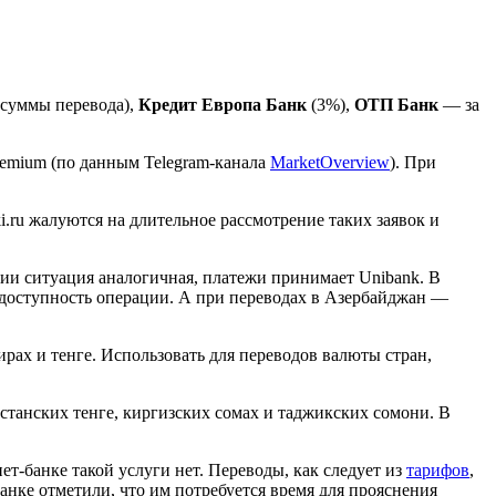
 суммы перевода),
Кредит Европа Банк
(3%),
ОТП Банк
— за
remium (по данным Telegram-канала
MarketOverview
). При
.ru жалуются на длительное рассмотрение таких заявок и
ии ситуация аналогичная, платежи принимает Unibank. В
 доступность операции. А при переводах в Азербайджан —
рах и тенге. Использовать для переводов валюты стран,
станских тенге, киргизских сомах и таджикских сомони. В
т-банке такой услуги нет. Переводы, как следует из
тарифов
,
нке отметили, что им потребуется время для прояснения