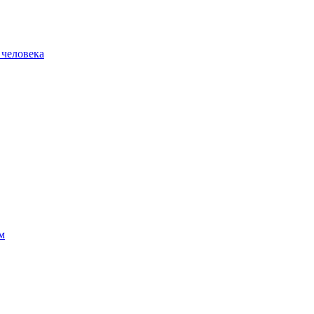
 человека
м