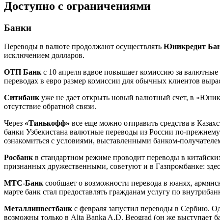
Доступно с ограничениями
Банки
Переводы в валюте продолжают осуществлять
Юникредит Ба
исключением долларов.
ОТП Банк
с 10 апреля вдвое повышает комиссию за валютные 
переводах в евро размер комиссии для обычных клиентов вырас
Ситибанк
уже не дает открыть новый валютный счет, в «Юникр
отсутствие обратной связи.
Через
«Тинькофф»
все еще можно отправить средства в Казах
банки Узбекистана валютные переводы из России по-прежнему
ознакомиться с условиями, выставленными банком-получателе
Росбанк
в стандартном режиме проводит переводы в китайских
признанных дружественными, советуют и в Газпромбанке: здес
МТС-Банк
сообщает о возможности перевода в юанях, армянск
марте банк стал предоставлять гражданам услугу по внутриба
Металлинвестбанк
с февраля запустил переводы в Сербию. Од
возможны только в Alta Banka A.D. Beograd (он же выступает