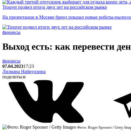
Trouver подвел итоги двух лет на российском рынке
На презентации в Москве бренд показал новые роботы-пылесо
финансы
Выход есть: как перевести ден
финансы
07.04.2023
17:23
Лилиана Набиуллина
поделиться:
Фото: Roger Spooner / Getty Ima