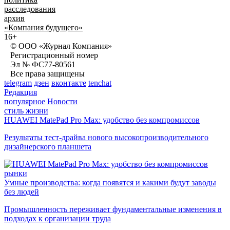
расследования
архив
«Компания будущего»
16+
© ООО «Журнал Компания»
Регистрационный номер
Эл № ФС77-80561
Все права защищены
telegram
дзен
вконтакте
tenchat
Редакция
популярное
Новости
стиль жизни
HUAWEI MatePad Pro Max: удобство без компромиссов
Результаты тест-драйва нового высокопроизводительного
дизайнерского планшета
рынки
Умные производства: когда появятся и какими будут заводы
без людей
Промышленность переживает фундаментальные изменения в
подходах к организации труда