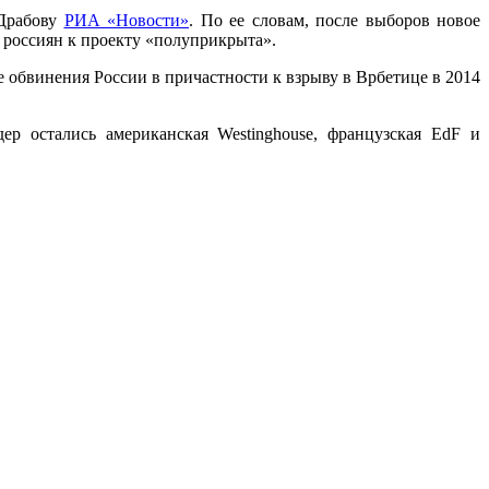
 Драбову
РИА «Новости»
. По ее словам, после выборов новое
а россиян к проекту «полуприкрыта».
 обвинения России в причастности к взрыву в Врбетице в 2014
р остались американская Westinghouse, французская EdF и