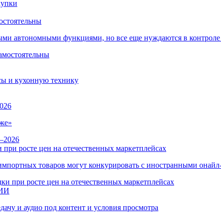
остоятельны
ыми автономными функциями, но все еще нуждаются в контроле
сы и кухонную технику
026
же»
 при росте цен на отечественных маркетплейсах
ы импортных товаров могут конкурировать с иностранными онай
 ИИ
дачу и аудио под контент и условия просмотра