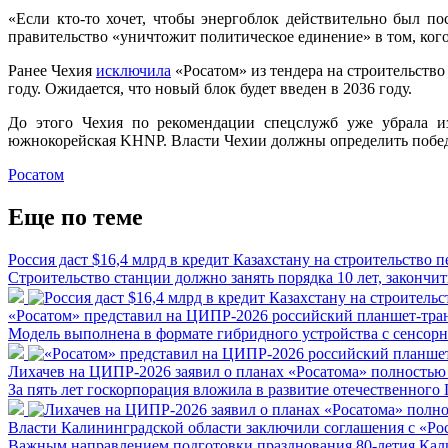
«Если кто-то хочет, чтобы энергоблок действительно был по
правительство «уничтожит политическое единение» в том, кого
Ранее Чехия
исключила
«Росатом» из тендера на строительств
году. Ожидается, что новый блок будет введен в 2036 году.
До этого Чехия по рекомендации спецслужб уже убрала из
южнокорейская KHNP. Власти Чехии должны определить победи
Росатом
Еще по теме
Россия даст $16,4 млрд в кредит Казахстану на строительство
Строительство станции должно занять порядка 10 лет, закончи
«Росатом» представил на ЦИПР-2026 российский планшет-тр
Модель выполнена в формате гибридного устройства с сенсорн
Лихачев на ЦИПР-2026 заявил о планах «Росатома» полность
За пять лет госкорпорация вложила в развитие отечественног
Власти Калининградской области заключили соглашения с «Р
Важным направлением подготовки празднования 80-летия Кал