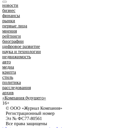
новости
бизнес
финансы
рынки
первые лица
мнения
рейтинги
биографии
цифровое развитие
наука и технологии
недвижимость
авто
медиа
крипта
стиль
политика
расследования
архив
«Компания будущего»
16+
© ООО «Журнал Компания»
Регистрационный номер
Эл № ФС77-80561
Все права защищены