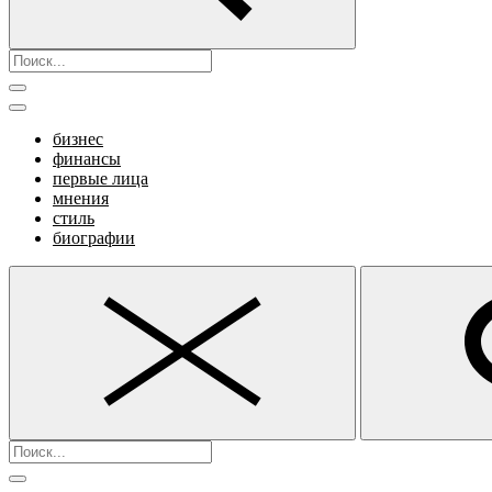
бизнес
финансы
первые лица
мнения
стиль
биографии