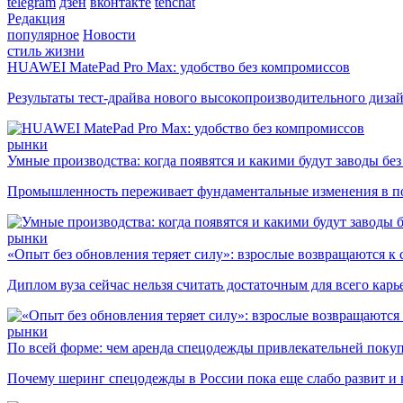
telegram
дзен
вконтакте
tenchat
Редакция
популярное
Новости
стиль жизни
HUAWEI MatePad Pro Max: удобство без компромиссов
Результаты тест-драйва нового высокопроизводительного диза
рынки
Умные производства: когда появятся и какими будут заводы бе
Промышленность переживает фундаментальные изменения в по
рынки
«Опыт без обновления теряет силу»: взрослые возвращаются к
Диплом вуза сейчас нельзя считать достаточным для всего кар
рынки
По всей форме: чем аренда спецодежды привлекательней поку
Почему шеринг спецодежды в России пока еще слабо развит и 