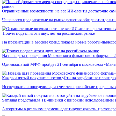
рынки
Ограниченные возможности: не все ИИ-агенты достаточно сам
Чаще всего предлагаемые на рынке решения обладают отдельн
Trouver подвел итоги двух лет на российском рынке
На презентации в Москве бренд показал новые роботы-пылесо
Названа дата проведения Московского финансового форума—2
Одиннадцатый МФФ пройдет 21 сентября в московском «Мане
Каждый пятый покупатель готов уйти на зарубежные площадки
Исследователи определили, за счет чего российские продавц
Samsung представила ТВ-линейки с широким использованием
Алгоритмы в реальном времени адаптируют яркость, цветопере