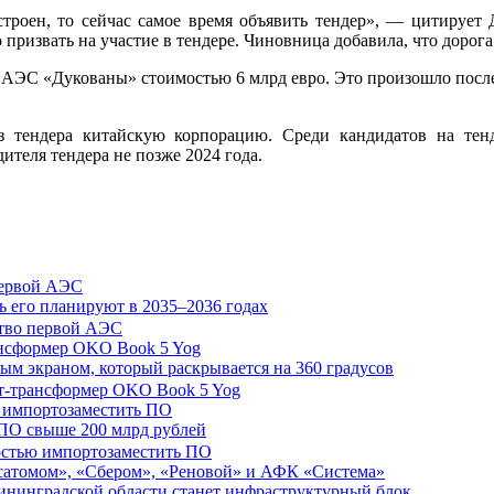
строен, то сейчас самое время объявить тендер», — цитирует
 призвать на участие в тендере. Чиновница добавила, что дорог
о АЭС «Дукованы» стоимостью 6 млрд евро. Это произошло после
 тендера китайскую корпорацию. Среди кандидатов на тенде
теля тендера не позже 2024 года.
 первой АЭС
ть его планируют в 2035–2036 годах
ансформер OKO Book 5 Yog
ым экраном, который раскрывается на 360 градусов
ю импортозаместить ПО
о ПО свыше 200 млрд рублей
осатомом», «Сбером», «Реновой» и АФК «Система»
ининградской области станет инфраструктурный блок