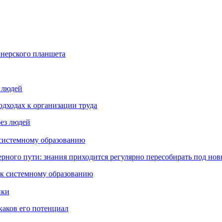
йнерского планшета
з людей
дходах к организации труда
 системному образованию
ьерного пути: знания приходится регулярно пересобирать под но
пки
каков его потенциал