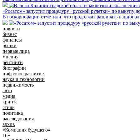
«Росатом» запустит процедуру «русской рулетки» по выкупу д
В госкорпорации отметили, что продолжат развивать национа
новости
бизнес
финансы
рынки
первые лица
мнения
рейтинги
биографии
цифровое развитие
наука и технологии
недвижимость
авто
медиа
крипта
стиль
политика
расследования
архив
«Компания будущего»
16+