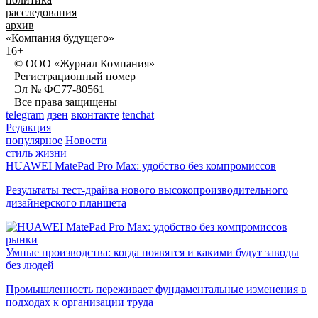
расследования
архив
«Компания будущего»
16+
© ООО «Журнал Компания»
Регистрационный номер
Эл № ФС77-80561
Все права защищены
telegram
дзен
вконтакте
tenchat
Редакция
популярное
Новости
стиль жизни
HUAWEI MatePad Pro Max: удобство без компромиссов
Результаты тест-драйва нового высокопроизводительного
дизайнерского планшета
рынки
Умные производства: когда появятся и какими будут заводы
без людей
Промышленность переживает фундаментальные изменения в
подходах к организации труда