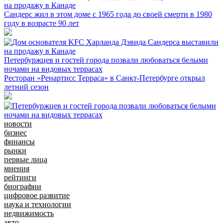
на продажу в Канаде
Сандерс жил в этом доме с 1965 года до своей смерти в 1980
году в возрасте 90 лет
Петербуржцев и гостей города позвали любоваться белыми
ночами на видовых террасах
Ресторан «Ренартисс Терраса» в Санкт-Петербурге открыл
летний сезон
новости
бизнес
финансы
рынки
первые лица
мнения
рейтинги
биографии
цифровое развитие
наука и технологии
недвижимость
авто