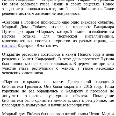
Об этом рассказал глава Чечни в своих соцсетях. Новое
заведение расположилось в здании бывшей библиотеки. Такое
решение местным жителям не понравилось.
«Сегодня в Грозном произошло еще одно знаковое событие.
Модный Дом «Firdaws» открыл на проспекте Владимира
Путина ресторан «Париж», который станет излюбленным
местом отдыха для творческой интеллигенции,
многочисленных гостей и туристов из разных стран», —
написал
Кадыров «Вконтакте».
Открытие ресторана состоялось в канун Нового года в день
рождения Айшат Кадыровой. В этот день проспект Путина
был полностью перекрыт силовиками. В церемонии приняли
участие глава республики с женой, а также несколько
чеченских чиновников.
«Париж» открылся на месте Центральной городской
библиотеки Грозного. Она была закрыта в 2016 году. Тогда
горожане не раз обращались к Кадырову с просьбой не
допустить закрытия культурного объекта. Помещение
библиотеки было одним из немногих мест в республике, где
проводились культурные и научные мероприятий.
Модный дом Firdaws был основан женой главы Чечни Медни