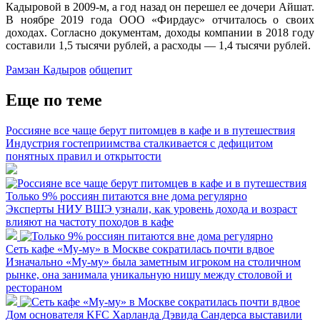
Кадыровой в 2009-м, а год назад он перешел ее дочери Айшат.
В ноябре 2019 года ООО «Фирдаус» отчиталось о своих
доходах. Согласно документам, доходы компании в 2018 году
составили 1,5 тысячи рублей, а расходы — 1,4 тысячи рублей.
Рамзан Кадыров
общепит
Еще по теме
Россияне все чаще берут питомцев в кафе и в путешествия
Индустрия гостеприимства сталкивается с дефицитом
понятных правил и открытости
Только 9% россиян питаются вне дома регулярно
Эксперты НИУ ВШЭ узнали, как уровень дохода и возраст
влияют на частоту походов в кафе
Сеть кафе «Му-му» в Москве сократилась почти вдвое
Изначально «Му-му» была заметным игроком на столичном
рынке, она занимала уникальную нишу между столовой и
рестораном
Дом основателя KFC Харланда Дэвида Сандерса выставили