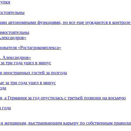
остоятельны
ыми автономными функциями, но все еще нуждаются в контроле
 Александров»
снователя «Ростагрокомплекса»
за три года ушел в минус
лн иностранных гостей за полгода
ода
я, а Германия за год опустилась с третьей позиции на восьмую
 и женщинам, выстраивающим карьеру по собственным правила