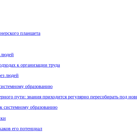
йнерского планшета
з людей
дходах к организации труда
 системному образованию
ьерного пути: знания приходится регулярно пересобирать под но
пки
каков его потенциал