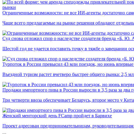
рынки
Ограниченные возможности: не все ИИ-агенты достаточно сам
Чаще всего предлагаемые на рынке решения обладают отдельн
Суд снова отложил спор о наследстве создателя бренда «Б. Ю.
Шестой год не удается поставить точку в тяжбе о завещании о
Турпоток в России превысил 43 млн поездок, но июнь впервые 
Въездной туризм растет вчетверо быстрее общего рынка: 2,5 м
Продажи импортного пива в России выросли в 3,5 раза за два г
Три четверти ввоза обеспечивает Беларусь, второе место у Кита
Женский менторский день FCamp пройдет в Барвихе
Проект адресован предпринимательницам, руководительницам