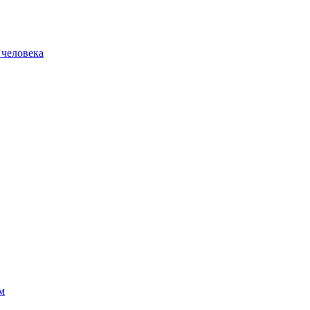
 человека
м