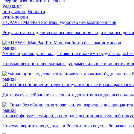
telegram
дзен
вконтакте
tenchat
Редакция
популярное
Новости
стиль жизни
HUAWEI MatePad Pro Max: удобство без компромиссов
Результаты тест-драйва нового высокопроизводительного диза
рынки
Умные производства: когда появятся и какими будут заводы бе
Промышленность переживает фундаментальные изменения в по
рынки
«Опыт без обновления теряет силу»: взрослые возвращаются к
Диплом вуза сейчас нельзя считать достаточным для всего кар
рынки
По всей форме: чем аренда спецодежды привлекательней поку
Почему шеринг спецодежды в России пока еще слабо развит и 