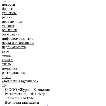
новости
бизнес
финансы
рынки
первые лица
мнения
рейтинги
биографии
цифровое развитие
наука и технологии
недвижимость
авто
медиа
крипта
стиль
политика
расследования
архив
«Компания будущего»
16+
© ООО «Журнал Компания»
Регистрационный номер
Эл № ФС77-80561
Все права защищены