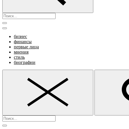
бизнес
финансы
первые лица
мнения
стиль
биографии