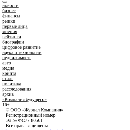
новости
бизнес
финансы
рынки
первые лица
мнения
рейтинги
биографии
цифровое развитие
наука и технологии
недвижимость
авто
медиа
крипта
стиль
политика
расследования
архив
«Компания будущего»
16+
© ООО «Журнал Компания»
Регистрационный номер
Эл № ФС77-80561
Все права защищены