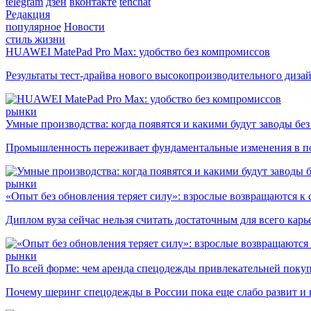
telegram
дзен
вконтакте
tenchat
Редакция
популярное
Новости
стиль жизни
HUAWEI MatePad Pro Max: удобство без компромиссов
Результаты тест-драйва нового высокопроизводительного диза
рынки
Умные производства: когда появятся и какими будут заводы бе
Промышленность переживает фундаментальные изменения в по
рынки
«Опыт без обновления теряет силу»: взрослые возвращаются к
Диплом вуза сейчас нельзя считать достаточным для всего кар
рынки
По всей форме: чем аренда спецодежды привлекательней поку
Почему шеринг спецодежды в России пока еще слабо развит и 