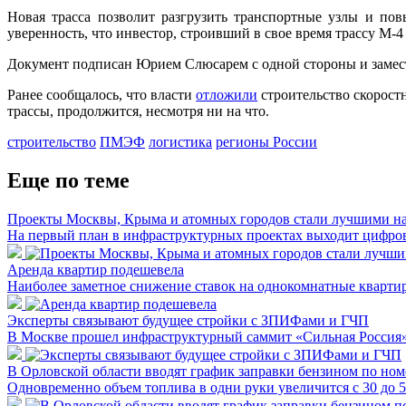
Новая трасса позволит разгрузить транспортные узлы и пов
уверенность, что инвестор, строивший в свое время трассу М-4 
Документ подписан Юрием Слюсарем с одной стороны и заме
Ранее сообщалось, что власти
отложили
строительство скоростн
трассы, продолжится, несмотря ни на что.
строительство
ПМЭФ
логистика
регионы России
Еще по теме
Проекты Москвы, Крыма и атомных городов стали лучшими н
На первый план в инфраструктурных проектах выходит цифро
Аренда квартир подешевела
Наиболее заметное снижение ставок на однокомнатные квартир
Эксперты связывают будущее стройки с ЗПИФами и ГЧП
В Москве прошел инфраструктурный саммит «Сильная Россия
В Орловской области вводят график заправки бензином по ном
Одновременно объем топлива в одни руки увеличится с 30 до 