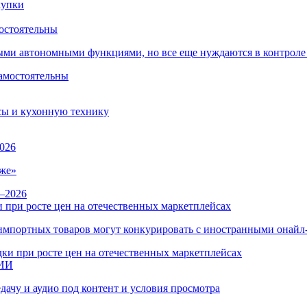
остоятельны
ыми автономными функциями, но все еще нуждаются в контроле
сы и кухонную технику
026
же»
 при росте цен на отечественных маркетплейсах
ы импортных товаров могут конкурировать с иностранными онай
 ИИ
дачу и аудио под контент и условия просмотра