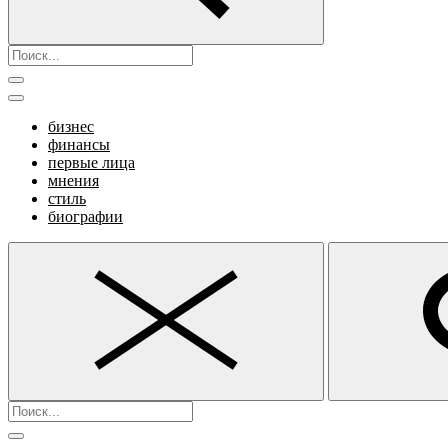
бизнес
финансы
первые лица
мнения
стиль
биографии