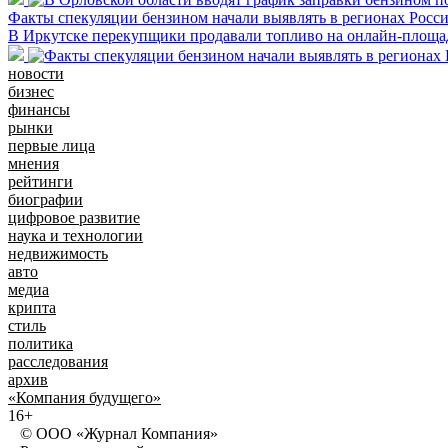
Факты спекуляции бензином начали выявлять в регионах Росс
В Иркутске перекупщики продавали топливо на онлайн-площад
новости
бизнес
финансы
рынки
первые лица
мнения
рейтинги
биографии
цифровое развитие
наука и технологии
недвижимость
авто
медиа
крипта
стиль
политика
расследования
архив
«Компания будущего»
16+
© ООО «Журнал Компания»