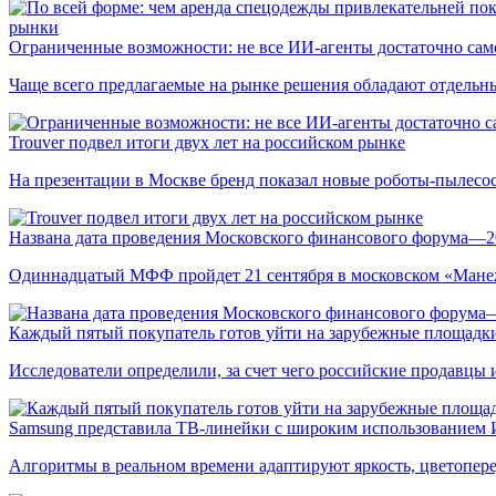
рынки
Ограниченные возможности: не все ИИ-агенты достаточно сам
Чаще всего предлагаемые на рынке решения обладают отдельн
Trouver подвел итоги двух лет на российском рынке
На презентации в Москве бренд показал новые роботы-пылесо
Названа дата проведения Московского финансового форума—2
Одиннадцатый МФФ пройдет 21 сентября в московском «Мане
Каждый пятый покупатель готов уйти на зарубежные площадки
Исследователи определили, за счет чего российские продавц
Samsung представила ТВ-линейки с широким использованием
Алгоритмы в реальном времени адаптируют яркость, цветопере