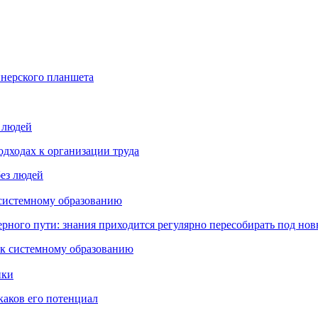
йнерского планшета
з людей
дходах к организации труда
 системному образованию
ьерного пути: знания приходится регулярно пересобирать под но
пки
каков его потенциал