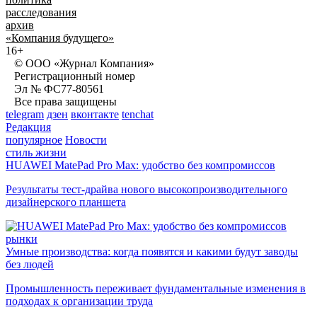
расследования
архив
«Компания будущего»
16+
© ООО «Журнал Компания»
Регистрационный номер
Эл № ФС77-80561
Все права защищены
telegram
дзен
вконтакте
tenchat
Редакция
популярное
Новости
стиль жизни
HUAWEI MatePad Pro Max: удобство без компромиссов
Результаты тест-драйва нового высокопроизводительного
дизайнерского планшета
рынки
Умные производства: когда появятся и какими будут заводы
без людей
Промышленность переживает фундаментальные изменения в
подходах к организации труда