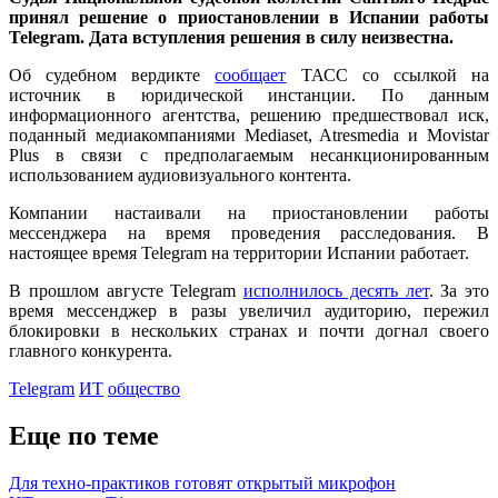
принял решение о приостановлении в Испании работы
Telegram. Дата вступления решения в силу неизвестна.
Об судебном вердикте
сообщает
ТАСС со ссылкой на
источник в юридической инстанции. По данным
информационного агентства, решению предшествовал иск,
поданный медиакомпаниями Mediaset, Atresmedia и Movistar
Plus в связи с предполагаемым несанкционированным
использованием аудиовизуального контента.
Компании настаивали на приостановлении работы
мессенджера на время проведения расследования. В
настоящее время Telegram на территории Испании работает.
В прошлом августе Telegram
исполнилось десять лет
. За это
время мессенджер в разы увеличил аудиторию, пережил
блокировки в нескольких странах и почти догнал своего
главного конкурента.
Telegram
ИТ
общество
Еще по теме
Для техно-практиков готовят открытый микрофон