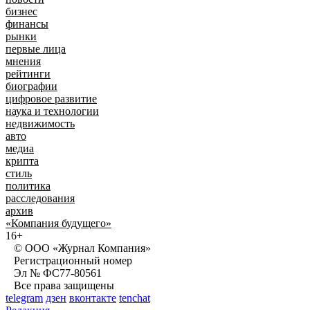
бизнес
финансы
рынки
первые лица
мнения
рейтинги
биографии
цифровое развитие
наука и технологии
недвижимость
авто
медиа
крипта
стиль
политика
расследования
архив
«Компания будущего»
16+
© ООО «Журнал Компания»
Регистрационный номер
Эл № ФС77-80561
Все права защищены
telegram
дзен
вконтакте
tenchat