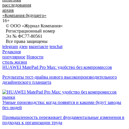
расследования
архив
«Компания будущего»
16+
© ООО «Журнал Компания»
Регистрационный номер
Эл № ФС77-80561
Все права защищены
telegram
дзен
вконтакте
tenchat
Редакция
популярное
Новости
стиль жизни
HUAWEI MatePad Pro Max: удобство без компромиссов
Результаты тест-драйва нового высокопроизводительного
дизайнерского планшета
рынки
Умные производства: когда появятся и какими будут заводы
без людей
Промышленность переживает фундаментальные изменения в
подходах к организации труда