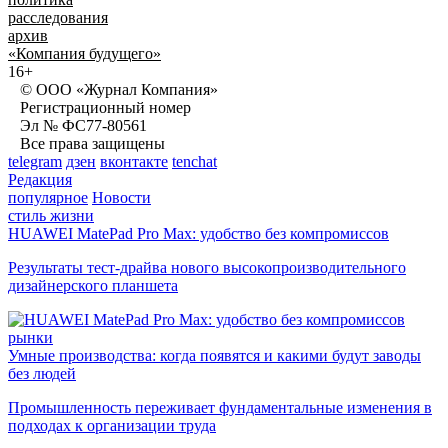
расследования
архив
«Компания будущего»
16+
© ООО «Журнал Компания»
Регистрационный номер
Эл № ФС77-80561
Все права защищены
telegram
дзен
вконтакте
tenchat
Редакция
популярное
Новости
стиль жизни
HUAWEI MatePad Pro Max: удобство без компромиссов
Результаты тест-драйва нового высокопроизводительного
дизайнерского планшета
рынки
Умные производства: когда появятся и какими будут заводы
без людей
Промышленность переживает фундаментальные изменения в
подходах к организации труда