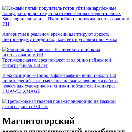
Samsung представила ТВ-линейки с широким использованием
ИИ
Алгоритмы в реальном времени адаптируют яркость,
цветопередачу и аудио под контент и условия просмотра
Третьяковская галерея покажет эволюцию пейзажной
фотографии за 130 лет
В экспозицию «Природа фотографии» вошли около 130
произведений, включая ранее не выставлявшиеся работы
известных художников и снимки победителей конкурса
HUAWEI XMAGE
Магнитогорский
металлургический комбинат