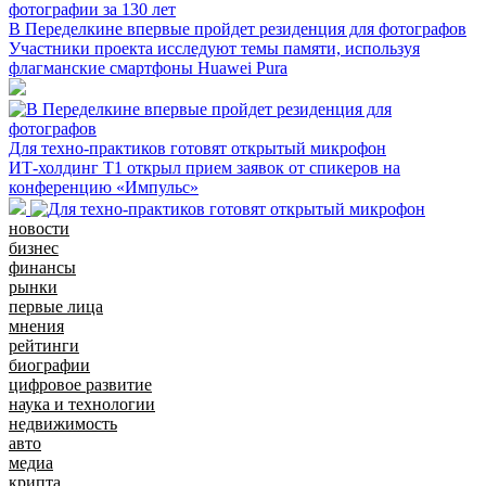
В Переделкине впервые пройдет резиденция для фотографов
Участники проекта исследуют темы памяти, используя
флагманские смартфоны Huawei Pura
Для техно-практиков готовят открытый микрофон
ИТ-холдинг Т1 открыл прием заявок от спикеров на
конференцию «Импульс»
новости
бизнес
финансы
рынки
первые лица
мнения
рейтинги
биографии
цифровое развитие
наука и технологии
недвижимость
авто
медиа
крипта