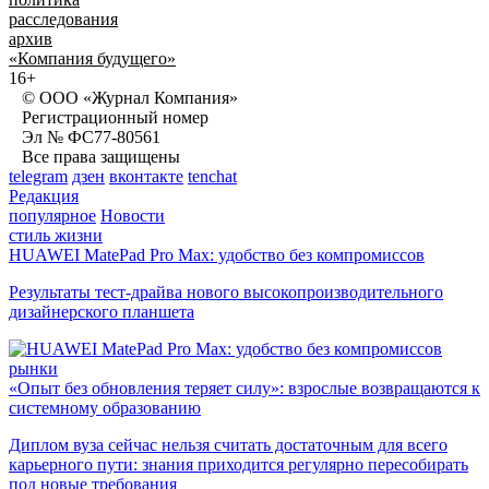
расследования
архив
«Компания будущего»
16+
© ООО «Журнал Компания»
Регистрационный номер
Эл № ФС77-80561
Все права защищены
telegram
дзен
вконтакте
tenchat
Редакция
популярное
Новости
стиль жизни
HUAWEI MatePad Pro Max: удобство без компромиссов
Результаты тест-драйва нового высокопроизводительного
дизайнерского планшета
рынки
«Опыт без обновления теряет силу»: взрослые возвращаются к
системному образованию
Диплом вуза сейчас нельзя считать достаточным для всего
карьерного пути: знания приходится регулярно пересобирать
под новые требования