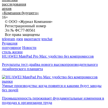
расследования
архив
«Компания будущего»
16+
© ООО «Журнал Компания»
Регистрационный номер
Эл № ФС77-80561
Все права защищены
telegram
дзен
вконтакте
tenchat
Редакция
популярное
Новости
стиль жизни
HUAWEI MatePad Pro Max: удобство без компромиссов
Результаты тест-драйва нового высокопроизводительного
дизайнерского планшета
рынки
Умные производства: когда появятся и какими будут заводы
без людей
Промышленность переживает фундаментальные изменения в
подходах к организации труда