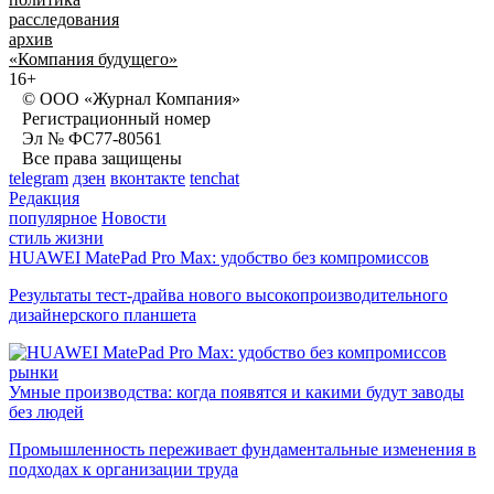
расследования
архив
«Компания будущего»
16+
© ООО «Журнал Компания»
Регистрационный номер
Эл № ФС77-80561
Все права защищены
telegram
дзен
вконтакте
tenchat
Редакция
популярное
Новости
стиль жизни
HUAWEI MatePad Pro Max: удобство без компромиссов
Результаты тест-драйва нового высокопроизводительного
дизайнерского планшета
рынки
Умные производства: когда появятся и какими будут заводы
без людей
Промышленность переживает фундаментальные изменения в
подходах к организации труда