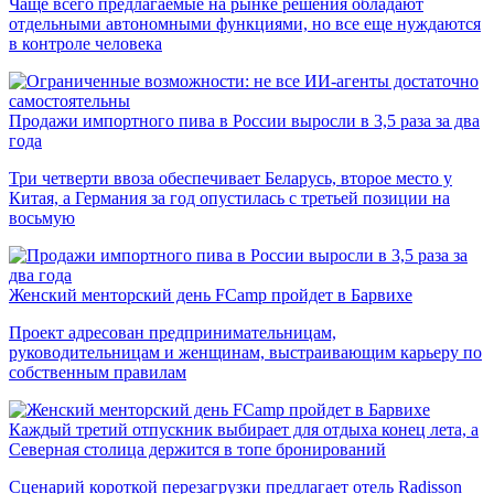
Чаще всего предлагаемые на рынке решения обладают
отдельными автономными функциями, но все еще нуждаются
в контроле человека
Продажи импортного пива в России выросли в 3,5 раза за два
года
Три четверти ввоза обеспечивает Беларусь, второе место у
Китая, а Германия за год опустилась с третьей позиции на
восьмую
Женский менторский день FCamp пройдет в Барвихе
Проект адресован предпринимательницам,
руководительницам и женщинам, выстраивающим карьеру по
собственным правилам
Каждый третий отпускник выбирает для отдыха конец лета, а
Северная столица держится в топе бронирований
Сценарий короткой перезагрузки предлагает отель Radisson