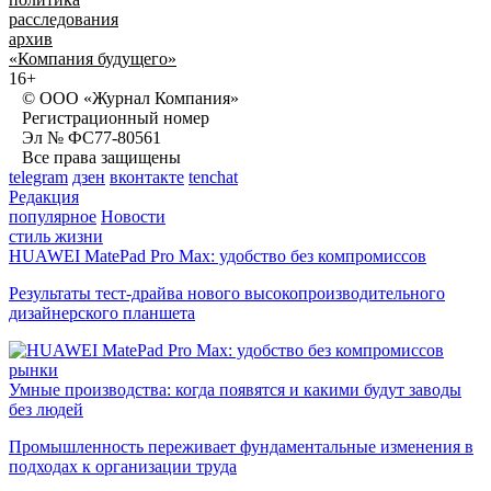
расследования
архив
«Компания будущего»
16+
© ООО «Журнал Компания»
Регистрационный номер
Эл № ФС77-80561
Все права защищены
telegram
дзен
вконтакте
tenchat
Редакция
популярное
Новости
стиль жизни
HUAWEI MatePad Pro Max: удобство без компромиссов
Результаты тест-драйва нового высокопроизводительного
дизайнерского планшета
рынки
Умные производства: когда появятся и какими будут заводы
без людей
Промышленность переживает фундаментальные изменения в
подходах к организации труда