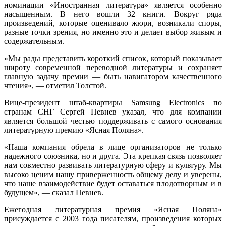
номинации «Иностранная литература» является особенно
насыщенным. В него вошли 32 книги. Вокруг ряда
произведений, которые оценивало жюри, возникали споры,
разные точки зрения, но именно это и делает выбор живым и
содержательным.
«Мы рады представить короткий список, который показывает
широту современной переводной литературы и сохраняет
главную задачу премии — быть навигатором качественного
чтения», — отметил Толстой.
Вице-президент штаб-квартиры Samsung Electronics по
странам СНГ Сергей Певнев указал, что для компании
является большой честью поддерживать с самого основания
литературную премию «Ясная Поляна».
«Наша компания обрела в лице организаторов не только
надежного союзника, но и друга. Эта крепкая связь позволяет
нам совместно развивать литературную сферу и культуру. Мы
высоко ценим нашу приверженность общему делу и уверены,
что наше взаимодействие будет оставаться плодотворным и в
будущем», — сказал Певнев.
Ежегодная литературная премия «Ясная Поляна»
присуждается с 2003 года писателям, произведения которых