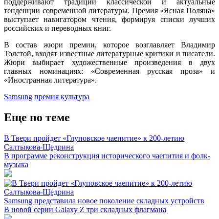
поддерживают традиции классической и актуальные
тенденции современной литературы. Премия «Ясная Поляна»
выступает навигатором чтения, формируя списки лучших
российских и переводных книг.
В состав жюри премии, которое возглавляет Владимир
Толстой, входят известные литературные критики и писатели.
Жюри выбирает художественные произведения в двух
главных номинациях: «Современная русская проза» и
«Иностранная литература».
Samsung
премия
культура
Еще по теме
В Твери пройдет «Глуповское чаепитие» к 200-летию
Салтыкова-Щедрина
В программе реконструкция исторического чаепития и фолк-
музыка
Samsung представила новое поколение складных устройств
В новой серии Galaxy Z три складных флагмана