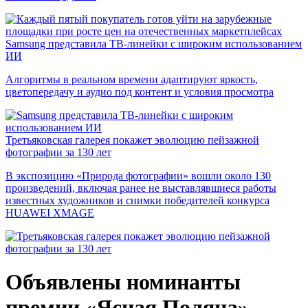
Samsung представила ТВ-линейки с широким использованием
ИИ
Алгоритмы в реальном времени адаптируют яркость,
цветопередачу и аудио под контент и условия просмотра
Третьяковская галерея покажет эволюцию пейзажной
фотографии за 130 лет
В экспозицию «Природа фотографии» вошли около 130
произведений, включая ранее не выставлявшиеся работы
известных художников и снимки победителей конкурса
HUAWEI XMAGE
Объявлены номинанты
премии «Ясная Поляна»